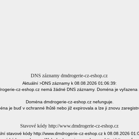
DNS záznamy dmdrogerie-cz-eshop.cz
Aktuální >DNS záznamy k 08.08.2026 01:06:39:
ogerie-cz-eshop.cz nemá žádné DNS záznamy. Doména je vyřazena 
Doména dmdrogerie-cz-eshop.cz nefunguje.
na je buď v ochranné lhůtě nebo již expirovala a lze ji znovu zaregistr
Stavové kódy http://www.dmdrogerie-cz-eshop.cz
lní stavové kódy http://www.dmdrogerie-cz-eshop.cz k 08.08.2026 01: