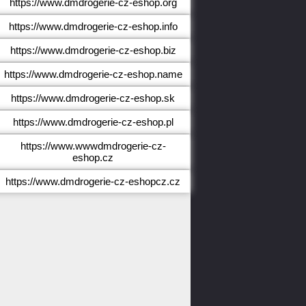
https://www.dmdrogerie-cz-eshop.org
https://www.dmdrogerie-cz-eshop.info
https://www.dmdrogerie-cz-eshop.biz
https://www.dmdrogerie-cz-eshop.name
https://www.dmdrogerie-cz-eshop.sk
https://www.dmdrogerie-cz-eshop.pl
https://www.wwwdmdrogerie-cz-
eshop.cz
https://www.dmdrogerie-cz-eshopcz.cz