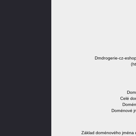
Dmdrogerie-cz-eshop
(h
Domé
Celé do
Doména
Doménové jm
Základ doménového jména d