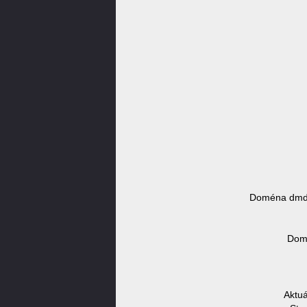
Doména dmdr
Domé
Aktuá