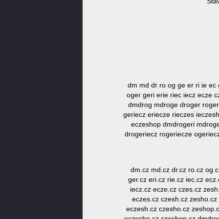
Sta
dm md dr ro og ge er ri ie e
oger geri erie riec iecz ecze
dmdrog mdroge droger rogeri
geriecz eriecze rieczes iecze
eczeshop dmdrogeri mdroger
drogeriecz rogeriecze ogerie
dm.cz md.cz dr.cz ro.cz og.cz
ger.cz eri.cz rie.cz iec.cz ec
iecz.cz ecze.cz czes.cz zesh
eczes.cz czesh.cz zesho.cz 
eczesh.cz czesho.cz zeshop.cz
eczesho.cz czeshop.cz dmdroge