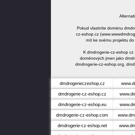
Alterna
Pokud vlastníte doménu dmdro
cz-eshop.cz (www.wwwdmdroger
mít ke svému projektu do
K dmdrogerie-cz-eshop cz 
doménových jmen jako dmdro
dmdrogerie-cz-eshop.org, dmdr
dmdrogerieczeshop.cz
www.d
dmdrogerie-cz-eshop.cz
www.dm
dmdrogerie-cz-eshop.eu
www.dm
dmdrogerie-cz-eshop.com
www.dmd
dmdrogerie-cz-eshop.net
www.dmd