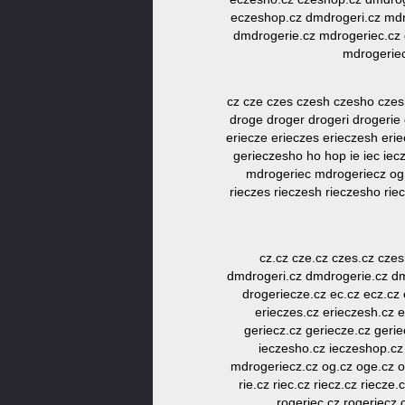
eczeshop.cz dmdrogeri.cz mdro
dmdrogerie.cz mdrogeriec.cz 
mdrogeriec
cz cze czes czesh czesho cz
droge droger drogeri drogerie
eriecze erieczes erieczesh eri
gerieczesho ho hop ie iec i
mdrogeriec mdrogeriecz og o
rieczes rieczesh rieczesho rie
cz.cz cze.cz czes.cz cz
dmdrogeri.cz dmdrogerie.cz dmd
drogeriecze.cz ec.cz ecz.cz 
erieczes.cz erieczesh.cz e
geriecz.cz geriecze.cz gerie
ieczesho.cz ieczeshop.c
mdrogeriecz.cz og.cz oge.cz og
rie.cz riec.cz riecz.cz riecze
rogeriec.cz rogeriecz.