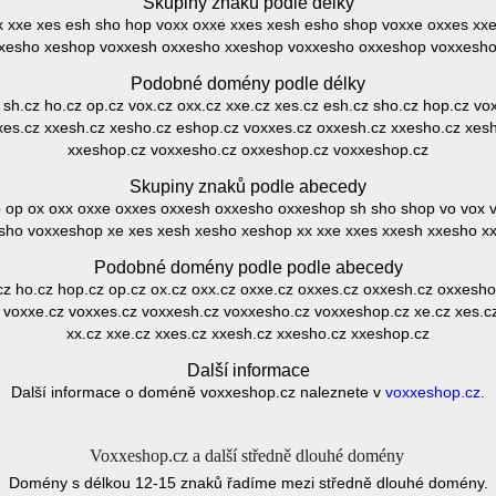
Skupiny znaků podle délky
xx xxe xes esh sho hop voxx oxxe xxes xesh esho shop voxxe oxxes x
xesho xeshop voxxesh oxxesho xxeshop voxxesho oxxeshop voxxesh
Podobné domény podle délky
z sh.cz ho.cz op.cz vox.cz oxx.cz xxe.cz xes.cz esh.cz sho.cz hop.cz vo
xes.cz xxesh.cz xesho.cz eshop.cz voxxes.cz oxxesh.cz xxesho.cz xes
xxeshop.cz voxxesho.cz oxxeshop.cz voxxeshop.cz
Skupiny znaků podle abecedy
 op ox oxx oxxe oxxes oxxesh oxxesho oxxeshop sh sho shop vo vox 
sho voxxeshop xe xes xesh xesho xeshop xx xxe xxes xxesh xxesho x
Podobné domény podle podle abecedy
cz ho.cz hop.cz op.cz ox.cz oxx.cz oxxe.cz oxxes.cz oxxesh.cz oxxesho
z voxxe.cz voxxes.cz voxxesh.cz voxxesho.cz voxxeshop.cz xe.cz xes.c
xx.cz xxe.cz xxes.cz xxesh.cz xxesho.cz xxeshop.cz
Další informace
Další informace o doméně voxxeshop.cz naleznete v
voxxeshop.cz
.
Voxxeshop.cz a další středně dlouhé domény
Domény s délkou 12-15 znaků řadíme mezi středně dlouhé domény.