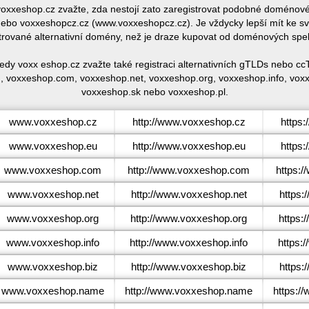
voxxeshop.cz zvažte, zda nestojí zato zaregistrovat podobné doméno
bo voxxeshopcz.cz (www.voxxeshopcz.cz). Je vždycky lepší mít ke s
trované alternativní domény, než je draze kupovat od doménových spe
edy voxx eshop.cz zvažte také registraci alternativních gTLDs nebo 
, voxxeshop.com, voxxeshop.net, voxxeshop.org, voxxeshop.info, vox
voxxeshop.sk nebo voxxeshop.pl.
www.voxxeshop.cz
http://www.voxxeshop.cz
https
www.voxxeshop.eu
http://www.voxxeshop.eu
https
www.voxxeshop.com
http://www.voxxeshop.com
https:
www.voxxeshop.net
http://www.voxxeshop.net
https:
www.voxxeshop.org
http://www.voxxeshop.org
https:
www.voxxeshop.info
http://www.voxxeshop.info
https:
www.voxxeshop.biz
http://www.voxxeshop.biz
https:
www.voxxeshop.name
http://www.voxxeshop.name
https:/