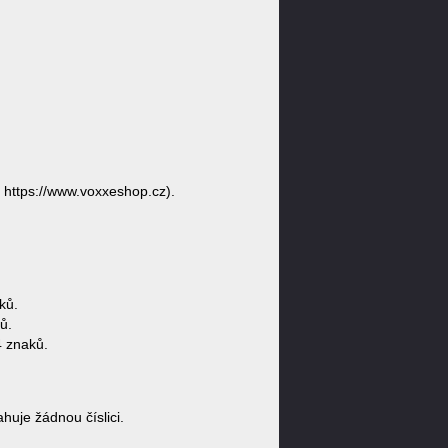
https://www.voxxeshop.cz).
ků.
ů.
 znaků.
je žádnou číslici.