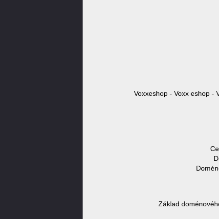
Voxxeshop - Voxx eshop - 
Ce
D
Doméno
Základ doménového