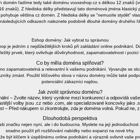
ch domén řadíme tedy také doménu voxxeshop.cz s délkou 12 znaků (v
 znaků). Z hlediska délky představují tato doménová jména klasický p
pohybuje většina cz domén. Z hlediska délky se "nemusíte stydět" vla
následujících odkazech naleznete podobně dlouhé domény druhého ř
Eshop domény: Jak vybrat tu správnou
 je jedním z nejdůležitějších kroků při zakládání online podnikání.
ležitý prvek, který ovlivňuje důvěryhodnost, zapamatovatelnost i pozici
Co by měla doména splňovat?
no zapamatovatelná a relevantní k vašemu podnikání. Vyvarujte se slo
zníky zmást. Použití klíčového slova v názvu domény může také podpoř
potenciální zákazníci najdou.
Jak zvolit správnou doménu?
inální – Zvolte název, který vynikne mezi konkurencí a odpovídá vaš
tější volby jsou .cz nebo .com, ale specializované koncovky jako .s
t – Před nákupem si zkontrolujte, zda je doména volná. Pokud ne, zk
Dlouhodobá perspektiva
i značku nejen nyní, ale i do budoucna. Myslete na její jednoduchost a
snadno použít při rozšiřování nabídky nebo expanzi na nové trhy.
 být klíčem k úspěšnému online podnikání a výrazně ovlivnit vaše pro