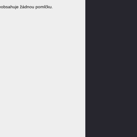
eobsahuje žádnou pomlčku.