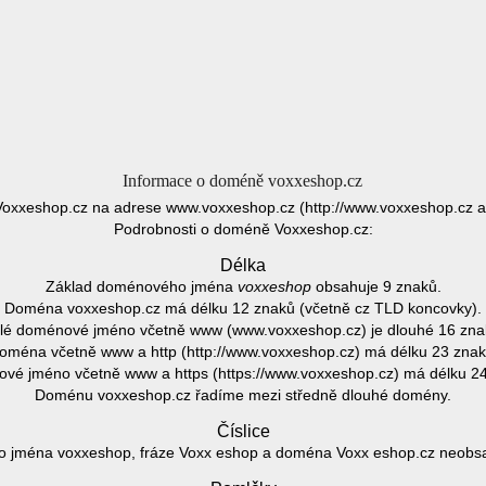
Informace o doméně voxxeshop.cz
Voxxeshop.cz na adrese www.voxxeshop.cz (http://www.voxxeshop.cz a 
Podrobnosti o doméně Voxxeshop.cz:
Délka
Základ doménového jména
voxxeshop
obsahuje 9 znaků.
Doména voxxeshop.cz má délku 12 znaků (včetně cz TLD koncovky).
lé doménové jméno včetně www (www.voxxeshop.cz) je dlouhé 16 zna
oména včetně www a http (http://www.voxxeshop.cz) má délku 23 znak
vé jméno včetně www a https (https://www.voxxeshop.cz) má délku 24
Doménu voxxeshop.cz řadíme mezi středně dlouhé domény.
Číslice
 jména voxxeshop, fráze Voxx eshop a doména Voxx eshop.cz neobsahu