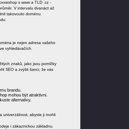
oxxeshop s www a TLD .cz -
růměr. V intervalu dvanáct až
stnit takovouto doménu.
ádu:
 Doména je nejen adresa vašeho
 ve vyhledávačích.
žitých znaků, jako jsou pomlčky
it SEO a zvýšit šanci, že vás
emu brandu.
hop mohou být atraktivní.
uste alternativy.
 univerzálnost, abyste ji mohli
deje i zákaznickou základnu.