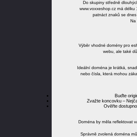
Do skupiny středně dlouhý
www.voxxeshop.cz má délku 16
patnáct znaků se dnes 
Na 
Výběr vhodné domény pro eshop
webu, ale také dů
Ideální doména je krátká, snad
nebo čísla, která mohou záka
Buďte orig
Zvažte koncovku – Nejčas
Ověřte dostupnos
Doména by měla reflektovat vaš
Správně zvolená doména může