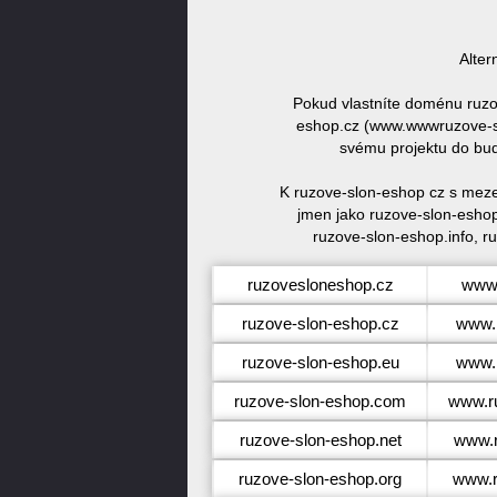
Alter
Pokud vlastníte doménu ruzo
eshop.cz (www.wwwruzove-sl
svému projektu do bud
K ruzove-slon-eshop cz s meze
jmen jako ruzove-slon-eshop
ruzove-slon-eshop.info, r
ruzovesloneshop.cz
www.
ruzove-slon-eshop.cz
www.r
ruzove-slon-eshop.eu
www.r
ruzove-slon-eshop.com
www.r
ruzove-slon-eshop.net
www.r
ruzove-slon-eshop.org
www.r