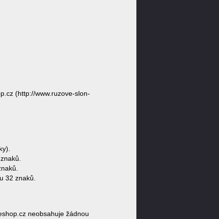
.cz (http://www.ruzove-slon-
ky).
 znaků.
znaků.
u 32 znaků.
eshop.cz neobsahuje žádnou