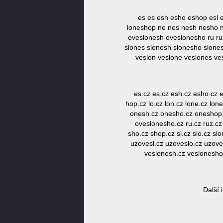
es es esh esho eshop esl 
loneshop ne nes nesh nesho n
oveslonesh oveslonesho ru ruz
slones slonesh slonesho slone
veslon veslone veslones ve
es.cz es.cz esh.cz esho.cz 
hop.cz lo.cz lon.cz lone.cz lo
onesh.cz onesho.cz oneshop.c
oveslonesho.cz ru.cz ruz.cz
sho.cz shop.cz sl.cz slo.cz s
uzovesl.cz uzoveslo.cz uzove
veslonesh.cz veslonesho.
Další