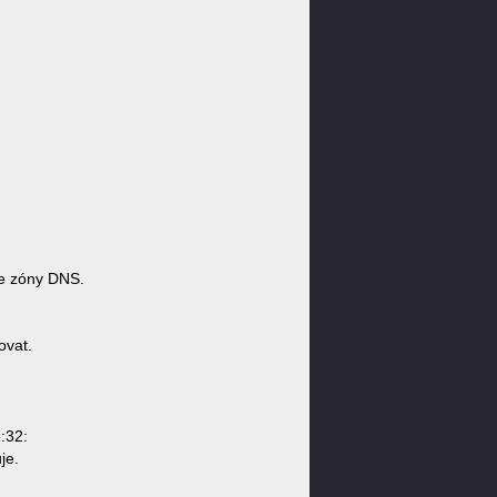
e zóny DNS.
ovat.
:32:
je.