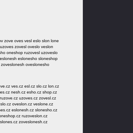
ov zove oves vesl eslo slon lone
uzoves zovesl oveslo veslon
sho oneshop ruzovesl uzoveslo
veslonesh eslonesho sloneshop
s zoveslonesh oveslonesho
ve.cz ves.cz esl.cz slo.cz lon.cz
nes.cz nesh.cz esho.cz shop.cz
 ruzove.cz uzoves.cz zovesl.cz
slo.cz oveslon.cz veslone.cz
nes.cz eslonesh.cz slonesho.cz
loneshop.cz ruzoveslon.cz
slones.cz zoveslonesh.cz