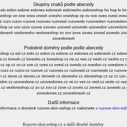
Skupiny znaků podle abecedy
eslo eslon eslone eslones eslonesh eslonesho esloneshop ho hop lo lon
eshop on one ones onesh onesho oneshop op ov ove oves ovesl oves
 ruzo ruzov ruzove ruzoves ruzovesl ruzoveslo ruzoveslon ruzoveslone
shop uz uzo uzov uzove uzoves uzovesl uzoveslo uzoveslon uzoveslone
slonesh veslonesho vesloneshop zo zov zove zoves zovesl zoveslo zo
zoveslonesh
Podobné domény podle podle abecedy
eshop.cz esl.cz eslo.cz eslon.cz eslone.cz eslones.cz eslonesh.cz eslo
nes.cz lonesh.cz lonesho.cz loneshop.cz ne.cz nes.cz nesh.cz nesho.cz
z op.cz ov.cz ove.cz oves.cz ovesl.cz oveslo.cz oveslon.cz oveslone.
 ruzo.cz ruzov.cz ruzove.cz ruzoves.cz ruzovesl.cz ruzoveslo.cz ruzove
lon.cz slone.cz slones.cz slonesh.cz slonesho.cz sloneshop.cz uz.cz uzo
slon.cz uzoveslone.cz uzoveslones.cz ve.cz ves.cz vesl.cz veslo.cz ves
cz vesloneshop.cz zo.cz zov.cz zove.cz zoves.cz zovesl.cz zoveslo.cz
zoveslones.cz zoveslonesh.cz
Další informace
 informace o doméně ruzove-slon-eshop.cz naleznete v
ruzove-slon-es
Ruzove-slon-eshop.cz a další dlouhé domény