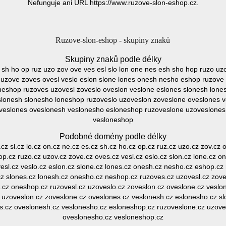
Nefunguje ani URL https://www.ruzove-slon-eshop.cz.
Ruzove-slon-eshop - skupiny znaků
Skupiny znaků podle délky
s sh ho op ruz uzo zov ove ves esl slo lon one nes esh sho hop ruzo uz
uzove zoves ovesl veslo eslon slone lones onesh nesho eshop ruzove 
neshop ruzoves uzovesl zoveslo oveslon veslone eslones slonesh lone
slonesh slonesho loneshop ruzoveslo uzoveslon zoveslone oveslones 
veslones oveslonesh veslonesho esloneshop ruzoveslone uzoveslone
vesloneshop
Podobné domény podle délky
.cz sl.cz lo.cz on.cz ne.cz es.cz sh.cz ho.cz op.cz ruz.cz uzo.cz zov.cz o
p.cz ruzo.cz uzov.cz zove.cz oves.cz vesl.cz eslo.cz slon.cz lone.cz o
esl.cz veslo.cz eslon.cz slone.cz lones.cz onesh.cz nesho.cz eshop.cz
cz slones.cz lonesh.cz onesho.cz neshop.cz ruzoves.cz uzovesl.cz zove
.cz oneshop.cz ruzovesl.cz uzoveslo.cz zoveslon.cz oveslone.cz veslo
 uzoveslon.cz zoveslone.cz oveslones.cz veslonesh.cz eslonesho.cz s
s.cz oveslonesh.cz veslonesho.cz esloneshop.cz ruzoveslone.cz uzove
oveslonesho.cz vesloneshop.cz