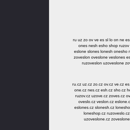
ru uz zo ov ve es sl lo on ne e
ones nesh esho shop ruzov 
eslone slones lonesh onesho 
zoveslon oveslone veslones e
ruzoveslon uzoveslone zo
ru.cz uz.cz zo.cz ov.cz ve.cz es
one.cz nes.cz esh.cz sho.cz ho
ruzov.cz uzove.cz zoves.cz ov
oveslo.cz veslon.cz eslone.
eslones.cz slonesh.cz lonesho
loneshop.cz ruzoveslo.cz
uzoveslone.cz zoveslone