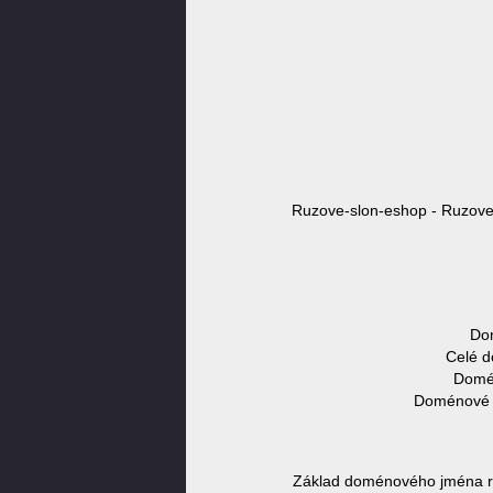
Ruzove-slon-eshop - Ruzove-
Dom
Celé d
Domén
Doménové j
Základ doménového jména ru