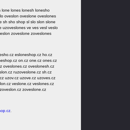
 lone lones lonesh lonesho
lo oveslon oveslone oveslones
 sh sho shop sl slo slon slone
 uzoveslones ve ves vesl veslo
veslon zoveslone zoveslones
nesho.cz esloneshop.cz ho.cz
 neshop.cz on.cz one.cz ones.cz
cz oveslones.cz oveslonesh.cz
slon.cz ruzoveslone.cz sh.cz
.cz uzov.cz uzove.cz uzoves.cz
lon.cz veslone.cz veslones.cz
 zoveslon.cz zoveslone.cz
hop.cz
.