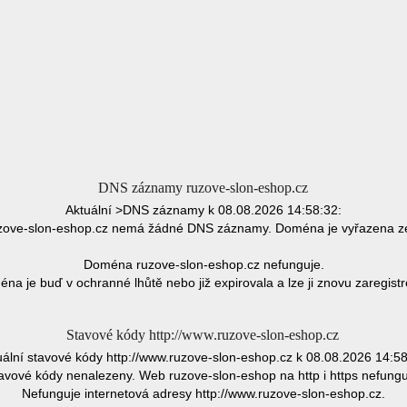
DNS záznamy ruzove-slon-eshop.cz
Aktuální >DNS záznamy k 08.08.2026 14:58:32:
ove-slon-eshop.cz nemá žádné DNS záznamy. Doména je vyřazena z
Doména ruzove-slon-eshop.cz nefunguje.
na je buď v ochranné lhůtě nebo již expirovala a lze ji znovu zaregistr
Stavové kódy http://www.ruzove-slon-eshop.cz
uální stavové kódy http://www.ruzove-slon-eshop.cz k 08.08.2026 14:58
avové kódy nenalezeny. Web ruzove-slon-eshop na http i https nefungu
Nefunguje internetová adresy http://www.ruzove-slon-eshop.cz.