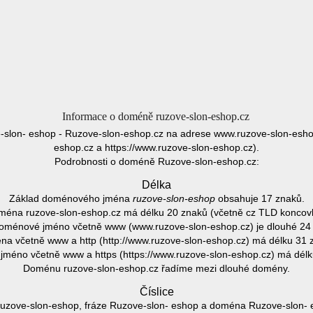
Informace o doméně ruzove-slon-eshop.cz
slon- eshop - Ruzove-slon-eshop.cz na adrese www.ruzove-slon-eshop
eshop.cz a https://www.ruzove-slon-eshop.cz).
Podrobnosti o doméně Ruzove-slon-eshop.cz:
Délka
Základ doménového jména
ruzove-slon-eshop
obsahuje 17 znaků.
éna ruzove-slon-eshop.cz má délku 20 znaků (včetně cz TLD koncov
oménové jméno včetně www (www.ruzove-slon-eshop.cz) je dlouhé 24
a včetně www a http (http://www.ruzove-slon-eshop.cz) má délku 31 
méno včetně www a https (https://www.ruzove-slon-eshop.cz) má délk
Doménu ruzove-slon-eshop.cz řadíme mezi dlouhé domény.
Číslice
zove-slon-eshop, fráze Ruzove-slon- eshop a doména Ruzove-slon- 