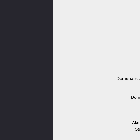
Doména ruz
Domé
Akt
St