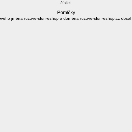
číslici.
Pomlčky
vého jména ruzove-slon-eshop a doména ruzove-slon-eshop.cz obsahu