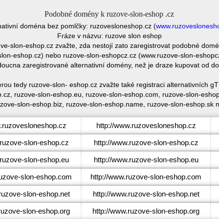
Podobné domény k ruzove-slon-eshop .cz
nativní doména bez pomlčky: ruzovesloneshop.cz (
www.ruzoveslonesh
Fráze v názvu: ruzove slon eshop
ve-slon-eshop.cz zvažte, zda nestojí zato zaregistrovat podobné do
on-eshop.cz) nebo ruzove-slon-eshopcz.cz (www.ruzove-slon-eshopcz.c
oucna zaregistrované alternativní domény, než je draze kupovat od 
rou tedy ruzove-slon- eshop.cz zvažte také registraci alternativníc
.cz, ruzove-slon-eshop.eu, ruzove-slon-eshop.com, ruzove-slon-eshop
uzove-slon-eshop.biz, ruzove-slon-eshop.name, ruzove-slon-eshop.sk 
ruzovesloneshop.cz
http://www.ruzovesloneshop.cz
uzove-slon-eshop.cz
http://www.ruzove-slon-eshop.cz
uzove-slon-eshop.eu
http://www.ruzove-slon-eshop.eu
uzove-slon-eshop.com
http://www.ruzove-slon-eshop.com
uzove-slon-eshop.net
http://www.ruzove-slon-eshop.net
uzove-slon-eshop.org
http://www.ruzove-slon-eshop.org