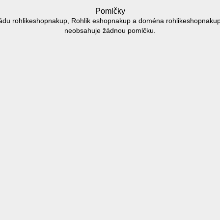
Pomlčky
du rohlikeshopnakup, Rohlik eshopnakup a doména rohlikeshopnakup.
neobsahuje žádnou pomlčku.