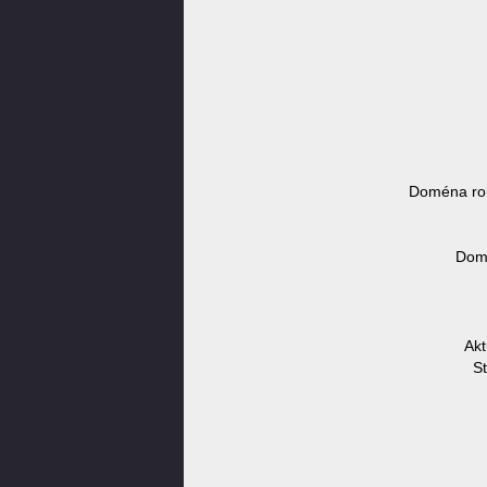
Doména roh
Domé
Akt
St