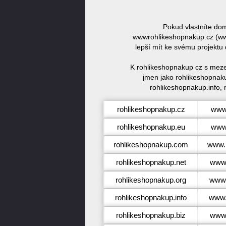
Pokud vlastníte do
wwwrohlikeshopnakup.cz (ww
lepší mít ke svému projektu
K rohlikeshopnakup cz s meze
jmen jako rohlikeshopnak
rohlikeshopnakup.info,
rohlikeshopnakup.cz
www.
rohlikeshopnakup.eu
www.
rohlikeshopnakup.com
www.
rohlikeshopnakup.net
www.
rohlikeshopnakup.org
www.
rohlikeshopnakup.info
www.
rohlikeshopnakup.biz
www.