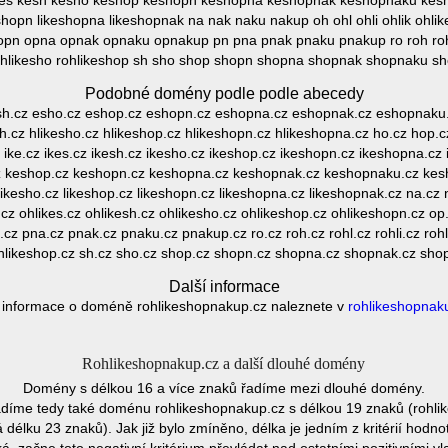
es kesh kesho keshop keshopn keshopna keshopnak keshopnaku keshopna
eshopn likeshopna likeshopnak na nak naku nakup oh ohl ohli ohlik ohlik
opn opna opnak opnaku opnakup pn pna pnak pnaku pnakup ro roh rohl ro
rohlikesho rohlikeshop sh sho shop shopn shopna shopnak shopnaku s
Podobné domény podle podle abecedy
esh.cz esho.cz eshop.cz eshopn.cz eshopna.cz eshopnak.cz eshopnaku.c
kesh.cz hlikesho.cz hlikeshop.cz hlikeshopn.cz hlikeshopna.cz ho.cz ho
ike.cz ikes.cz ikesh.cz ikesho.cz ikeshop.cz ikeshopn.cz ikeshopna.c
z keshop.cz keshopn.cz keshopna.cz keshopnak.cz keshopnaku.cz kesh
.cz likesho.cz likeshop.cz likeshopn.cz likeshopna.cz likeshopnak.cz na.c
ke.cz ohlikes.cz ohlikesh.cz ohlikesho.cz ohlikeshop.cz ohlikeshopn.cz 
z pna.cz pnak.cz pnaku.cz pnakup.cz ro.cz roh.cz rohl.cz rohli.cz rohlik
rohlikeshop.cz sh.cz sho.cz shop.cz shopn.cz shopna.cz shopnak.cz sh
Další informace
í informace o doméně rohlikeshopnakup.cz naleznete v
rohlikeshopnak
Rohlikeshopnakup.cz a další dlouhé domény
Domény s délkou 16 a více znaků řadíme mezi dlouhé domény.
díme tedy také doménu rohlikeshopnakup.cz s délkou 19 znaků (rohli
élku 23 znaků). Jak již bylo zmíněno, délka je jedním z kritérií hod