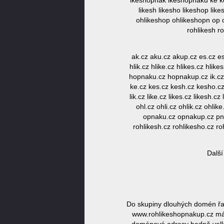
ikeshopnak ikeshopnaku ke k
likesh likesho likeshop lik
ohlikeshop ohlikeshopn op 
rohlikesh 
ak.cz aku.cz akup.cz es.cz 
hlik.cz hlike.cz hlikes.cz hli
hopnaku.cz hopnakup.cz ik.cz 
ke.cz kes.cz kesh.cz kesho.c
lik.cz like.cz likes.cz likesh
ohl.cz ohli.cz ohlik.cz ohli
opnaku.cz opnakup.cz pn.c
rohlikesh.cz rohlikesho.cz 
Dalš
Do skupiny dlouhých domén řa
www.rohlikeshopnakup.cz má d