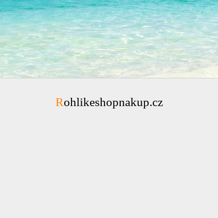
Rohlikeshopnakup.cz