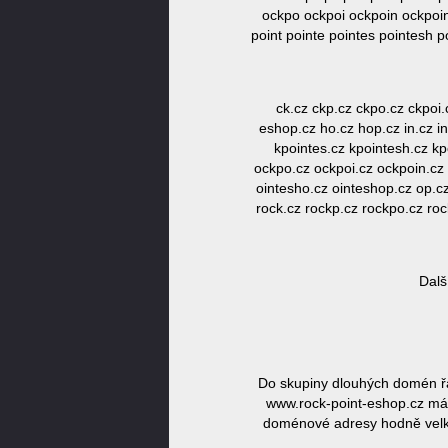
ockpo ockpoi ockpoin ockpoint
point pointe pointes pointesh 
ck.cz ckp.cz ckpo.cz ckpoi.
eshop.cz ho.cz hop.cz in.cz in
kpointes.cz kpointesh.cz kp
ockpo.cz ockpoi.cz ockpoin.cz o
ointesho.cz ointeshop.cz op.cz
rock.cz rockp.cz rockpo.cz roc
Dalš
Do skupiny dlouhých domén řa
www.rock-point-eshop.cz má d
doménové adresy hodně velká,