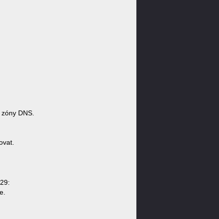
 zóny DNS.
ovat.
:29:
e.