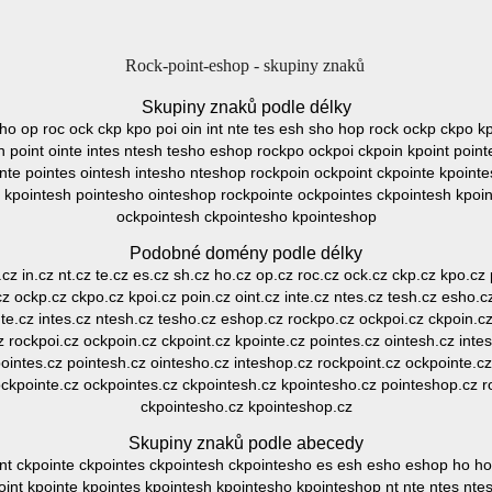
Rock-point-eshop - skupiny znaků
Skupiny znaků podle délky
h ho op roc ock ckp kpo poi oin int nte tes esh sho hop rock ockp ckpo kp
 point ointe intes ntesh tesho eshop rockpo ockpoi ckpoin kpoint point
inte pointes ointesh intesho nteshop rockpoin ockpoint ckpointe kpointe
s kpointesh pointesho ointeshop rockpointe ockpointes ckpointesh kpoi
ockpointesh ckpointesho kpointeshop
Podobné domény podle délky
.cz in.cz nt.cz te.cz es.cz sh.cz ho.cz op.cz roc.cz ock.cz ckp.cz kpo.cz p
z ockp.cz ckpo.cz kpoi.cz poin.cz oint.cz inte.cz ntes.cz tesh.cz esho.
nte.cz intes.cz ntesh.cz tesho.cz eshop.cz rockpo.cz ockpoi.cz ckpoin.cz
z rockpoi.cz ockpoin.cz ckpoint.cz kpointe.cz pointes.cz ointesh.cz inte
ointes.cz pointesh.cz ointesho.cz inteshop.cz rockpoint.cz ockpointe.c
ockpointe.cz ockpointes.cz ckpointesh.cz kpointesho.cz pointeshop.cz r
ckpointesho.cz kpointeshop.cz
Skupiny znaků podle abecedy
nt ckpointe ckpointes ckpointesh ckpointesho es esh esho eshop ho hop i
oint kpointe kpointes kpointesh kpointesho kpointeshop nt nte ntes nt