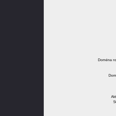
Doména ro
Domé
Akt
S