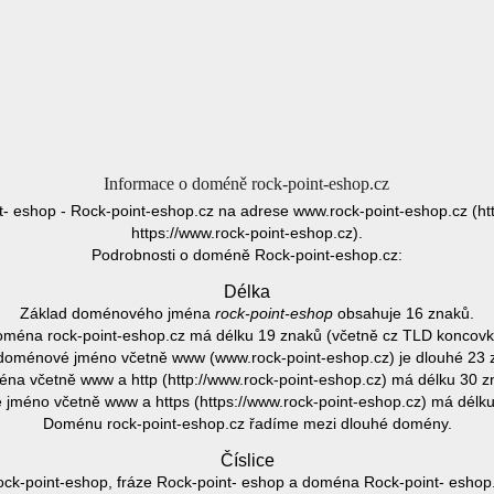
Informace o doméně rock-point-eshop.cz
t- eshop - Rock-point-eshop.cz na adrese www.rock-point-eshop.cz (htt
https://www.rock-point-eshop.cz).
Podrobnosti o doméně Rock-point-eshop.cz:
Délka
Základ doménového jména
rock-point-eshop
obsahuje 16 znaků.
ména rock-point-eshop.cz má délku 19 znaků (včetně cz TLD koncovk
doménové jméno včetně www (www.rock-point-eshop.cz) je dlouhé 23 
na včetně www a http (http://www.rock-point-eshop.cz) má délku 30 z
jméno včetně www a https (https://www.rock-point-eshop.cz) má délku
Doménu rock-point-eshop.cz řadíme mezi dlouhé domény.
Číslice
k-point-eshop, fráze Rock-point- eshop a doména Rock-point- eshop.c