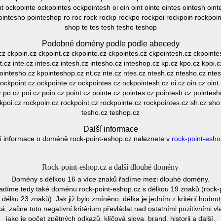
 ockpointe ockpointes ockpointesh oi oin oint ointe ointes ointesh oin
pointesho pointeshop ro roc rock rockp rockpo rockpoi rockpoin rockpoin
shop te tes tesh tesho teshop
Podobné domény podle podle abecedy
cz ckpoin.cz ckpoint.cz ckpointe.cz ckpointes.cz ckpointesh.cz ckpoint
t.cz inte.cz intes.cz intesh.cz intesho.cz inteshop.cz kp.cz kpo.cz kpoi.c
ointesho.cz kpointeshop.cz nt.cz nte.cz ntes.cz ntesh.cz ntesho.cz nte
ckpoint.cz ockpointe.cz ockpointes.cz ockpointesh.cz oi.cz oin.cz oint.
 po.cz poi.cz poin.cz point.cz pointe.cz pointes.cz pointesh.cz pointesh
kpoi.cz rockpoin.cz rockpoint.cz rockpointe.cz rockpointes.cz sh.cz sho.
tesho.cz teshop.cz
Další informace
í informace o doméně rock-point-eshop.cz naleznete v
rock-point-esho
Rock-point-eshop.cz a další dlouhé domény
Domény s délkou 16 a více znaků řadíme mezi dlouhé domény.
díme tedy také doménu rock-point-eshop.cz s délkou 19 znaků (rock-
élku 23 znaků). Jak již bylo zmíněno, délka je jedním z kritérií hod
 začne toto negativní kritérium převládat nad ostatními pozitivními
jako je počet zpětných odkazů, klíčová slova, brand, historii a další.