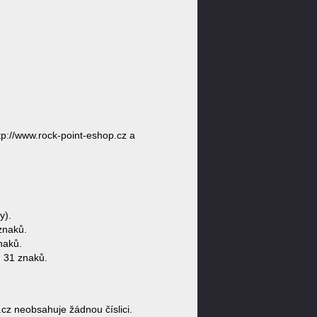
p://www.rock-point-eshop.cz a
y).
znaků.
naků.
 31 znaků.
z neobsahuje žádnou číslici.