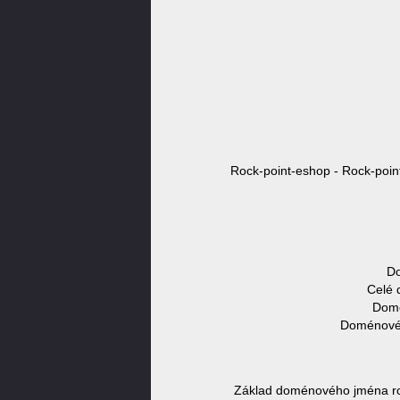
Rock-point-eshop - Rock-poin
Do
Celé 
Domé
Doménové 
Základ doménového jména roc