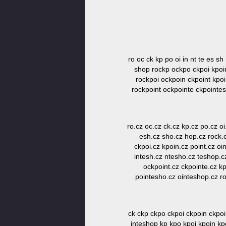
ro oc ck kp po oi in nt te es s
shop rockp ockpo ckpoi kpoin
rockpoi ockpoin ckpoint kpo
rockpoint ockpointe ckpointe
ro.cz oc.cz ck.cz kp.cz po.cz oi
esh.cz sho.cz hop.cz rock.c
ckpoi.cz kpoin.cz point.cz oi
intesh.cz ntesho.cz teshop.c
ockpoint.cz ckpointe.cz kp
pointesho.cz ointeshop.cz r
ck ckp ckpo ckpoi ckpoin ckpoi
inteshop kp kpo kpoi kpoin kp