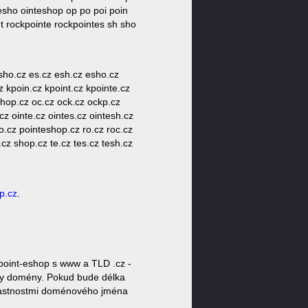
tesho ointeshop op po poi poin
t rockpointe rockpointes sh sho
esho.cz es.cz esh.cz esho.cz
z kpoin.cz kpoint.cz kpointe.cz
shop.cz oc.cz ock.cz ockp.cz
cz ointe.cz ointes.cz ointesh.cz
o.cz pointeshop.cz ro.cz roc.cz
cz shop.cz te.cz tes.cz tesh.cz
p.cz
.
point-eshop s www a TLD .cz -
noty domény. Pokud bude délka
 vlastnostmi doménového jména