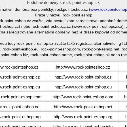
Podobné domény k rock-point-eshop .cz
ernativní doména bez pomlčky: rockpointeshop.cz (
www.rockpointeshop
Fráze v názvu: rock point eshop
ck-point-eshop.cz zvažte, zda nestojí zato zaregistrovat podobné dom
eshop.cz) nebo rock-point-eshopcz.cz (www.rock-point-eshopcz.cz). 
cna zaregistrované alternativní domény, než je draze kupovat od domé
rou tedy rock-point- eshop.cz zvažte také registraci alternativních
, rock-point-eshop.eu, rock-point-eshop.com, rock-point-eshop.net, roc
-point-eshop.biz, rock-point-eshop.name, rock-point-eshop.sk nebo roc
w.rockpointeshop.cz
http://www.rockpointeshop.cz
.rock-point-eshop.cz
http://www.rock-point-eshop.cz
.rock-point-eshop.eu
http://www.rock-point-eshop.eu
rock-point-eshop.com
http://www.rock-point-eshop.com
h
.rock-point-eshop.net
http://www.rock-point-eshop.net
.rock-point-eshop.org
http://www.rock-point-eshop.org
rock-point-eshop.info
http://www.rock-point-eshop.info
h