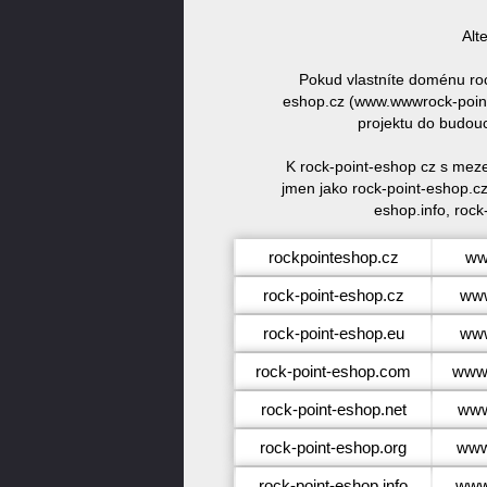
Alt
Pokud vlastníte doménu ro
eshop.cz (www.wwwrock-point-
projektu do budou
K rock-point-eshop cz s meze
jmen jako rock-point-eshop.cz
eshop.info, rock
rockpointeshop.cz
ww
rock-point-eshop.cz
www
rock-point-eshop.eu
www
rock-point-eshop.com
www.
rock-point-eshop.net
www
rock-point-eshop.org
www
rock-point-eshop.info
www.