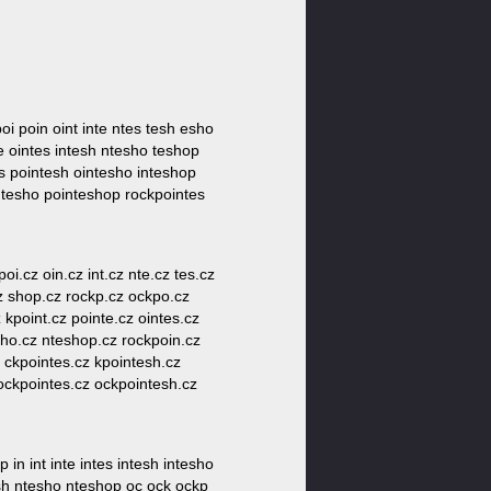
oi poin oint inte ntes tesh esho
e ointes intesh ntesho teshop
s pointesh ointesho inteshop
ntesho pointeshop rockpointes
oi.cz oin.cz int.cz nte.cz tes.cz
cz shop.cz rockp.cz ockpo.cz
 kpoint.cz pointe.cz ointes.cz
sho.cz nteshop.cz rockpoin.cz
z ckpointes.cz kpointesh.cz
ockpointes.cz ockpointesh.cz
n int inte intes intesh intesho
esh ntesho nteshop oc ock ockp