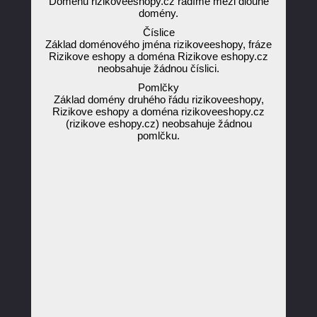
Doménu rizikoveeshopy.cz řadíme mezi dlouhé
domény.
Číslice
Základ doménového jména rizikoveeshopy, fráze
Rizikove eshopy a doména Rizikove eshopy.cz
neobsahuje žádnou číslici.
Pomlčky
Základ domény druhého řádu rizikoveeshopy,
Rizikove eshopy a doména rizikoveeshopy.cz
(rizikove eshopy.cz) neobsahuje žádnou
pomlčku.