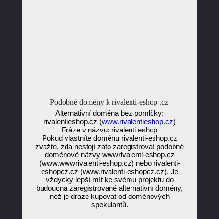
Podobné domény k rivalenti-eshop .cz
Alternativní doména bez pomlčky:
rivalentieshop.cz (
www.rivalentieshop.cz
)
Fráze v názvu: rivalenti eshop
Pokud vlastníte doménu rivalenti-eshop.cz
zvažte, zda nestojí zato zaregistrovat podobné
doménové názvy wwwrivalenti-eshop.cz
(www.wwwrivalenti-eshop.cz) nebo rivalenti-
eshopcz.cz (www.rivalenti-eshopcz.cz). Je
vždycky lepší mít ke svému projektu do
budoucna zaregistrované alternativní domény,
než je draze kupovat od doménových
spekulantů.