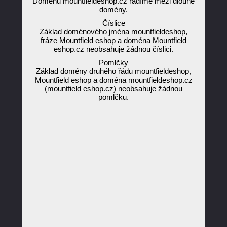
Doménu mountfieldeshop.cz řadíme mezi dlouhé
domény.
Číslice
Základ doménového jména mountfieldeshop,
fráze Mountfield eshop a doména Mountfield
eshop.cz neobsahuje žádnou číslici.
Pomlčky
Základ domény druhého řádu mountfieldeshop,
Mountfield eshop a doména mountfieldeshop.cz
(mountfield eshop.cz) neobsahuje žádnou
pomlčku.