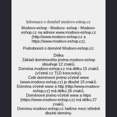
Informace o doméně modovo-eshop.cz
Modovo-eshop - Modovo- eshop - Modovo-
eshop.cz na adrese www.modovo-eshop.cz
(http://www.modovo-eshop.cz a
https://www.modovo-eshop.cz).
Podrobnosti o doméně Modovo-eshop.cz:
Délka
Základ doménového jména
modovo-eshop
obsahuje 12 znaků.
Doména modovo-eshop.cz má délku 15 znaků
(včetně cz TLD koncovky).
Celé doménové jméno včetně www
(www.modovo-eshop.cz) je dlouhé 19 znaků.
Doména včetně www a http (http://www.modovo-
eshop.cz) má délku 26 znaků.
Doménové jméno včetně www a https
(https://www.modovo-eshop.cz) má délku 27
znaků.
Doménu modovo-eshop.cz řadíme mezi středně
dlouhé domény.