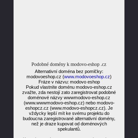
Podobné domény k modovo-eshop .cz
Alternativní doména bez pomlčky:
modovoeshop.cz (
www.modovoeshop.cz
)
Fráze v názvu: modovo eshop
Pokud vlastníte doménu modovo-eshop.cz
zvažte, zda nestojí zato zaregistrovat podobné
doménové názvy wwwmodovo-eshop.cz
(www.wwwmodovo-eshop.cz) nebo modovo-
eshopcz.cz (www.modovo-eshopcz.cz). Je
vždycky lepší mít ke svému projektu do
budoucna zaregistrované alternativní domény,
než je draze kupovat od doménových
spekulantů.