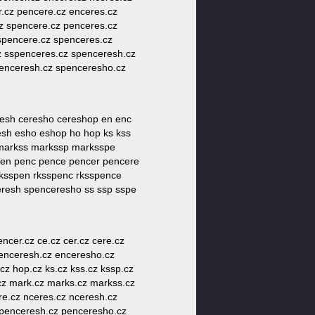
.cz pencere.cz enceres.cz
z spencere.cz penceres.cz
spencere.cz spenceres.cz
z sspenceres.cz spenceresh.cz
enceresh.cz spenceresho.cz
resh ceresho cereshop en enc
esh esho eshop ho hop ks kss
markss markssp marksspe
pen penc pence pencer pencere
rksspen rksspenc rksspence
eresh spenceresho ss ssp sspe
ncer.cz ce.cz cer.cz cere.cz
 enceresh.cz enceresho.cz
cz hop.cz ks.cz kss.cz kssp.cz
cz mark.cz marks.cz markss.cz
e.cz nceres.cz nceresh.cz
 penceresh.cz penceresho.cz