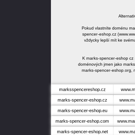
Alternat
Pokud vlastníte doménu ma
spencer-eshop.cz (www.ww
vždycky lepší mít ke svém
K marks-spencer-eshop cz s
doménových jmen jako marks-
marks-spencer-eshop.org, 
marksspencereshop.cz
www.m
marks-spencer-eshop.cz
www.ma
marks-spencer-eshop.eu
www.ma
marks-spencer-eshop.com
www.mar
marks-spencer-eshop.net
www.mar