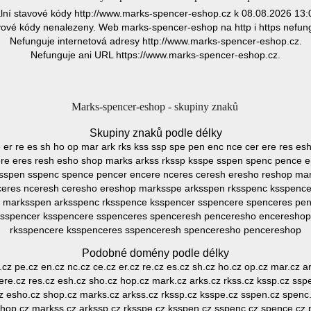
lní stavové kódy http://www.marks-spencer-eshop.cz k 08.08.2026 13:
ové kódy nenalezeny. Web marks-spencer-eshop na http i https nefun
Nefunguje internetová adresy http://www.marks-spencer-eshop.cz.
Nefunguje ani URL https://www.marks-spencer-eshop.cz.
Marks-spencer-eshop - skupiny znaků
Skupiny znaků podle délky
e er re es sh ho op mar ark rks kss ssp spe pen enc nce cer ere res es
re eres resh esho shop marks arkss rkssp ksspe sspen spenc pence e
sspen sspenc spence pencer encere nceres ceresh eresho reshop ma
eres nceresh ceresho ereshop marksspe arksspen rksspenc ksspence
 marksspen arksspenc rksspence ksspencer sspencere spenceres pe
ksspencer ksspencere sspenceres spenceresh penceresho encereshop
rksspencere ksspenceres sspenceresh spenceresho pencereshop
Podobné domény podle délky
.cz pe.cz en.cz nc.cz ce.cz er.cz re.cz es.cz sh.cz ho.cz op.cz mar.cz a
ere.cz res.cz esh.cz sho.cz hop.cz mark.cz arks.cz rkss.cz kssp.cz ss
cz esho.cz shop.cz marks.cz arkss.cz rkssp.cz ksspe.cz sspen.cz spenc
shop.cz markss.cz arkssp.cz rksspe.cz ksspen.cz sspenc.cz spence.cz 