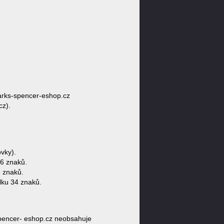
rks-spencer-eshop.cz
cz).
vky).
6 znaků.
 znaků.
lku 34 znaků.
encer- eshop.cz neobsahuje