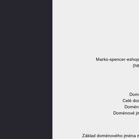
Marks-spencer-eshop
(ht
Domé
Celé do
Doména
Doménové jmé
Základ doménového jména m