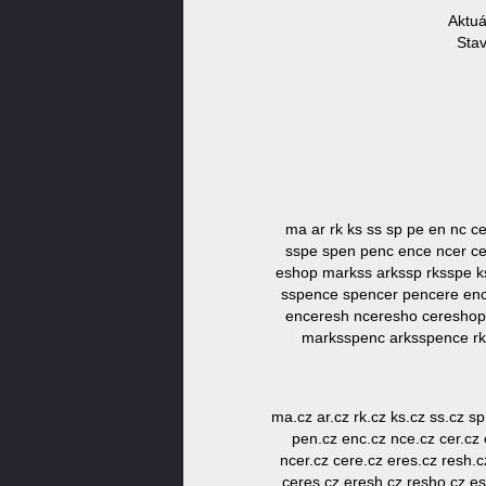
Aktuá
Stav
ma ar rk ks ss sp pe en nc c
sspe spen penc ence ncer ce
eshop markss arkssp rksspe k
sspence spencer pencere enc
enceresh nceresho cereshop
marksspenc arksspence r
ma.cz ar.cz rk.cz ks.cz ss.cz sp
pen.cz enc.cz nce.cz cer.cz 
ncer.cz cere.cz eres.cz resh.
ceres.cz eresh.cz resho.cz e