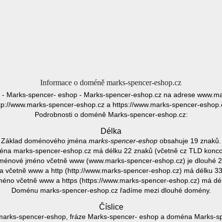
Informace o doméně marks-spencer-eshop.cz
 - Marks-spencer- eshop - Marks-spencer-eshop.cz na adrese www.ma
tp://www.marks-spencer-eshop.cz a https://www.marks-spencer-eshop.
Podrobnosti o doméně Marks-spencer-eshop.cz:
Délka
Základ doménového jména
marks-spencer-eshop
obsahuje 19 znaků.
na marks-spencer-eshop.cz má délku 22 znaků (včetně cz TLD konco
ménové jméno včetně www (www.marks-spencer-eshop.cz) je dlouhé 2
 včetně www a http (http://www.marks-spencer-eshop.cz) má délku 33
no včetně www a https (https://www.marks-spencer-eshop.cz) má dé
Doménu marks-spencer-eshop.cz řadíme mezi dlouhé domény.
Číslice
arks-spencer-eshop, fráze Marks-spencer- eshop a doména Marks-sp