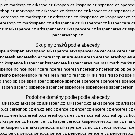
op.cz markssp.cz arksspe.cz rksspen.cz ksspenc.cz sspence.cz spencer
eshop.cz marksspe.cz arksspen.cz rksspenc.cz ksspence.cz sspencer.c
 cereshop.cz marksspen.cz arksspenc.cz rksspence.cz ksspencer.cz s
ereshop.cz marksspenc.cz arksspence.cz rksspencer.cz ksspencere.c
cz marksspence.cz arksspencer.cz rksspencere.cz ksspenceres.cz ssp
pencereshop.cz
Skupiny znaků podle abecedy
ksspe arksspen arksspenc arksspence arksspencer ce cer cere ceres ce
nceresh enceresho encereshop er ere eres eresh eresho ereshop es 
enc ksspence ksspencer ksspencere ksspenceres ma mar mark marks 
ence nc nce ncer ncere nceres nceresh nceresho ncereshop op pe 
esho pencereshop re res resh resho reshop rk rks rkss rkssp rksspe 
o shop sp spe spen spenc spence spencer spencere spenceres spenc
sspen sspenc sspence sspencer sspencere sspenceres sspenceresh
Podobné domény podle podle abecedy
cz arkssp.cz arksspe.cz arksspen.cz arksspenc.cz arksspence.cz arksspe
ho.cz cereshop.cz en.cz enc.cz ence.cz encer.cz encere.cz enceres.cz
es.cz eresh.cz eresho.cz ereshop.cz es.cz esh.cz esho.cz eshop.cz ho.
z ksspence.cz ksspencer.cz ksspencere.cz ksspenceres.cz ma.cz mar.
arksspen.cz marksspenc.cz marksspence.cz nc.cz nce.cz ncer.cz ncer
p.cz pe.cz pen.cz penc.cz pence.cz pencer.cz pencere.cz penceres.cz