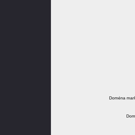
Doména mark
Domé