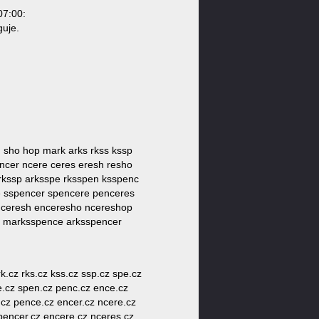
07:00:
guje.
h sho hop mark arks rkss kssp
ncer ncere ceres eresh resho
rkssp arksspe rksspen ksspenc
 sspencer spencere penceres
nceresh enceresho ncereshop
 marksspence arksspencer
rk.cz rks.cz kss.cz ssp.cz spe.cz
pe.cz spen.cz penc.cz ence.cz
.cz pence.cz encer.cz ncere.cz
pencer.cz encere.cz nceres.cz