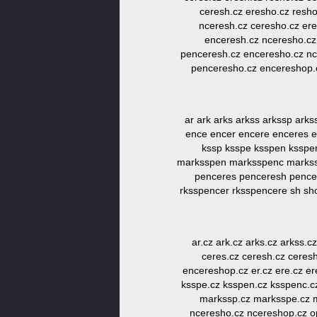
ceresh.cz eresho.cz resh
nceresh.cz ceresho.cz er
enceresh.cz nceresho.cz
penceresh.cz enceresho.cz nc
penceresho.cz encereshop.
ar ark arks arkss arkssp ar
ence encer encere enceres e
kssp ksspe ksspen kssp
marksspen marksspenc markssp
penceres penceresh pencer
rksspencer rksspencere sh sh
ar.cz ark.cz arks.cz arkss.
ceres.cz ceresh.cz ceres
encereshop.cz er.cz ere.cz er
ksspe.cz ksspen.cz ksspenc.c
markssp.cz marksspe.cz m
nceresho.cz ncereshop.cz o