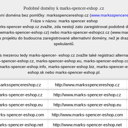
Podobné domény k marks-spencer-eshop .cz
ivní doména bez pomlčky: marksspencereshop.cz (
www.marksspencere
Fráze v názvu: marks spencer eshop
rks-spencer-eshop.cz zvažte, zda nestojí zato zaregistrovat podobn
wmarks-spencer-eshop.cz) nebo marks-spencer-eshopcz.cz (www.mark
u projektu do budoucna zaregistrované alternativní domény, než je d
spekulantů.
 mezerou tedy marks-spencer- eshop.cz zvažte také registraci alter
spencer-eshop.cz, marks-spencer-eshop.eu, marks-spencer-eshop.c
marks-spencer-eshop.info, marks-spencer-eshop.biz, marks-spencer-
eshop.sk nebo marks-spencer-eshop.pl.
arksspencereshop.cz
http://www.marksspencereshop.cz
rks-spencer-eshop.cz
http://www.marks-spencer-eshop.cz
rks-spencer-eshop.eu
http://www.marks-spencer-eshop.eu
ks-spencer-eshop.com
http://www.marks-spencer-eshop.com
ks-spencer-eshop.net
http://www.marks-spencer-eshop.net