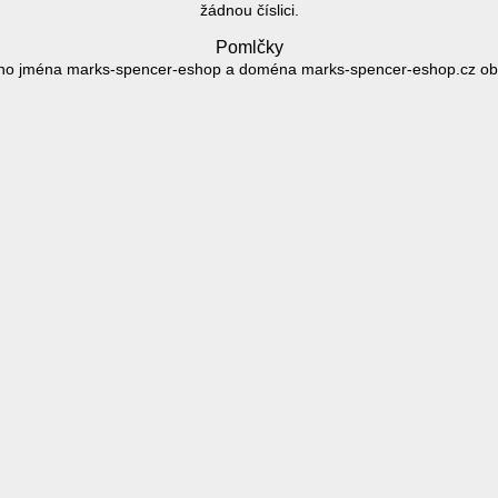
žádnou číslici.
Pomlčky
o jména marks-spencer-eshop a doména marks-spencer-eshop.cz obs