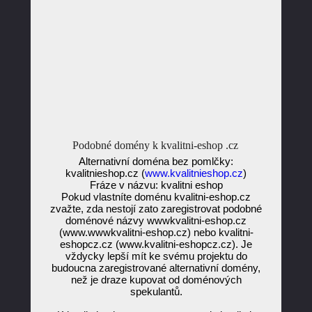
Podobné domény k kvalitni-eshop .cz
Alternativní doména bez pomlčky:
kvalitnieshop.cz (
www.kvalitnieshop.cz
)
Fráze v názvu: kvalitni eshop
Pokud vlastníte doménu kvalitni-eshop.cz
zvažte, zda nestojí zato zaregistrovat podobné
doménové názvy wwwkvalitni-eshop.cz
(www.wwwkvalitni-eshop.cz) nebo kvalitni-
eshopcz.cz (www.kvalitni-eshopcz.cz). Je
vždycky lepší mít ke svému projektu do
budoucna zaregistrované alternativní domény,
než je draze kupovat od doménových
spekulantů.