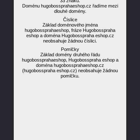
33 znaků.
Doménu hugobossprahaeshop.cz řadíme mezi
dlouhé domény.
Číslice
Základ doménového jména
hugobossprahaeshop, fráze Hugobosspraha
eshop a doména Hugobosspraha eshop.cz
neobsahuje žádnou číslici.
Pomlčky
Základ domény druhého řádu
hugobossprahaeshop, Hugobosspraha eshop a
doména hugobossprahaeshop.cz
(hugobosspraha eshop.cz) neobsahuje žádnou
pomlčku.