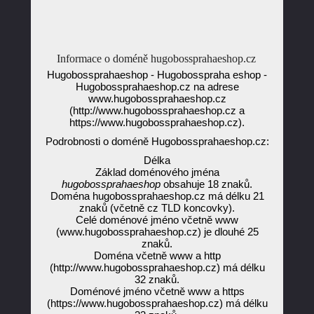
Informace o doméně hugobossprahaeshop.cz
Hugobossprahaeshop - Hugobosspraha eshop -
Hugobossprahaeshop.cz na adrese
www.hugobossprahaeshop.cz
(http://www.hugobossprahaeshop.cz a
https://www.hugobossprahaeshop.cz).
Podrobnosti o doméně Hugobossprahaeshop.cz:
Délka
Základ doménového jména
hugobossprahaeshop
obsahuje 18 znaků.
Doména hugobossprahaeshop.cz má délku 21
znaků (včetně cz TLD koncovky).
Celé doménové jméno včetně www
(www.hugobossprahaeshop.cz) je dlouhé 25
znaků.
Doména včetně www a http
(http://www.hugobossprahaeshop.cz) má délku
32 znaků.
Doménové jméno včetně www a https
(https://www.hugobossprahaeshop.cz) má délku