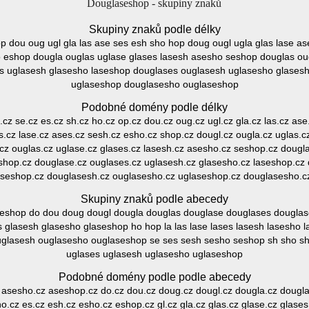
Douglaseshop - skupiny znaků
Skupiny znaků podle délky
 op dou oug ugl gla las ase ses esh sho hop doug ougl ugla glas lase a
o eshop dougla ouglas uglase glases lasesh asesho seshop douglas ou
s uglasesh glasesho laseshop douglases ouglasesh uglasesho glases
uglaseshop douglasesho ouglaseshop
Podobné domény podle délky
s.cz se.cz es.cz sh.cz ho.cz op.cz dou.cz oug.cz ugl.cz gla.cz las.cz as
s.cz lase.cz ases.cz sesh.cz esho.cz shop.cz dougl.cz ougla.cz uglas.c
cz ouglas.cz uglase.cz glases.cz lasesh.cz asesho.cz seshop.cz dougla
shop.cz douglase.cz ouglases.cz uglasesh.cz glasesho.cz laseshop.cz
aseshop.cz douglasesh.cz ouglasesho.cz uglaseshop.cz douglasesho.c
Skupiny znaků podle abecedy
eshop do dou doug dougl dougla douglas douglase douglases dougla
es glasesh glasesho glaseshop ho hop la las lase lases lasesh lasesho 
uglasesh ouglasesho ouglaseshop se ses sesh sesho seshop sh sho sho
uglases uglasesh uglasesho uglaseshop
Podobné domény podle podle abecedy
 asesho.cz aseshop.cz do.cz dou.cz doug.cz dougl.cz dougla.cz dougl
.cz es.cz esh.cz esho.cz eshop.cz gl.cz gla.cz glas.cz glase.cz glases