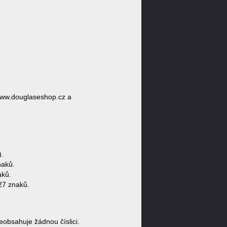
www.douglaseshop.cz a
.
naků.
aků.
27 znaků.
bsahuje žádnou číslici.