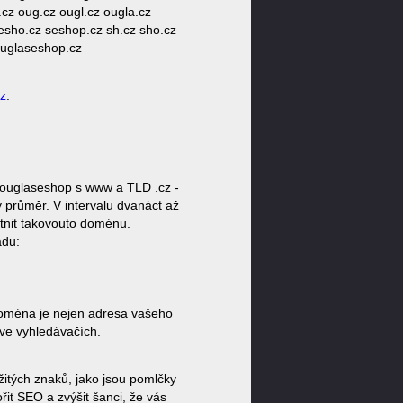
.cz oug.cz ougl.cz ougla.cz
esho.cz seshop.cz sh.cz sho.cz
 uglaseshop.cz
z
.
ouglaseshop s www a TLD .cz -
 průměr. V intervalu dvanáct až
stnit takovouto doménu.
ádu:
 Doména je nejen adresa vašeho
 ve vyhledávačích.
žitých znaků, jako jsou pomlčky
it SEO a zvýšit šanci, že vás