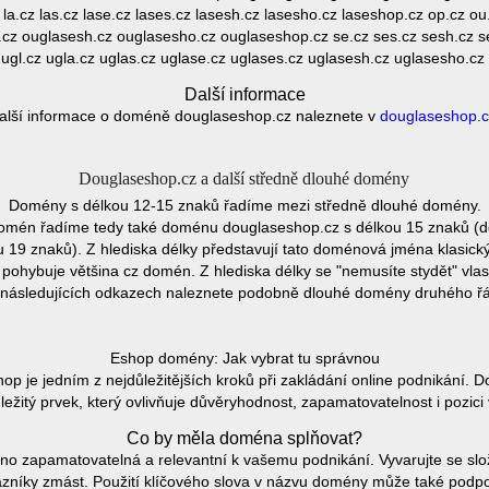
la.cz las.cz lase.cz lases.cz lasesh.cz lasesho.cz laseshop.cz op.cz ou
.cz ouglasesh.cz ouglasesho.cz ouglaseshop.cz se.cz ses.cz sesh.cz s
 ugl.cz ugla.cz uglas.cz uglase.cz uglases.cz uglasesh.cz uglasesho.cz
Další informace
alší informace o doméně douglaseshop.cz naleznete v
douglaseshop.c
Douglaseshop.cz a další středně dlouhé domény
Domény s délkou 12-15 znaků řadíme mezi středně dlouhé domény.
domén řadíme tedy také doménu douglaseshop.cz s délkou 15 znaků (d
9 znaků). Z hlediska délky představují tato doménová jména klasický
pohybuje většina cz domén. Z hlediska délky se "nemusíte stydět" vla
následujících odkazech naleznete podobně dlouhé domény druhého ř
Eshop domény: Jak vybrat tu správnou
 je jedním z nejdůležitějších kroků při zakládání online podnikání.
ležitý prvek, který ovlivňuje důvěryhodnost, zapamatovatelnost i pozici
Co by měla doména splňovat?
no zapamatovatelná a relevantní k vašemu podnikání. Vyvarujte se slo
zníky zmást. Použití klíčového slova v názvu domény může také podpoř