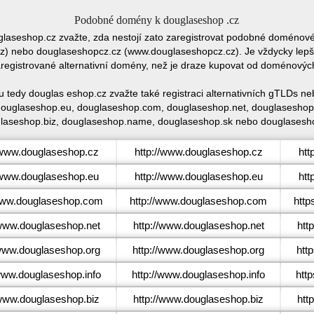
Podobné domény k douglaseshop .cz
glaseshop.cz zvažte, zda nestojí zato zaregistrovat podobné doméno
 nebo douglaseshopcz.cz (www.douglaseshopcz.cz). Je vždycky lepší
egistrované alternativní domény, než je draze kupovat od doménovýc
 tedy douglas eshop.cz zvažte také registraci alternativních gTLDs
douglaseshop.eu, douglaseshop.com, douglaseshop.net, douglaseshop.
laseshop.biz, douglaseshop.name, douglaseshop.sk nebo douglasesho
www.douglaseshop.cz
http://www.douglaseshop.cz
htt
www.douglaseshop.eu
http://www.douglaseshop.eu
htt
ww.douglaseshop.com
http://www.douglaseshop.com
htt
ww.douglaseshop.net
http://www.douglaseshop.net
htt
ww.douglaseshop.org
http://www.douglaseshop.org
htt
ww.douglaseshop.info
http://www.douglaseshop.info
htt
ww.douglaseshop.biz
http://www.douglaseshop.biz
htt