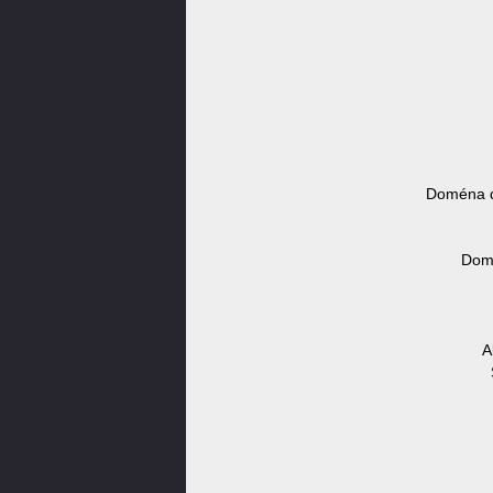
Doména d
Domé
A