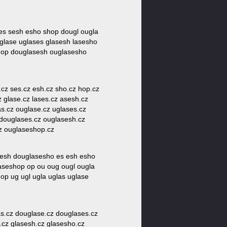
ses sesh esho shop dougl ougla
glase uglases glasesh lasesho
hop douglasesh ouglasesho
e.cz ses.cz esh.cz sho.cz hop.cz
z glase.cz lases.cz asesh.cz
s.cz ouglase.cz uglases.cz
 douglases.cz ouglasesh.cz
z ouglaseshop.cz
sesh douglasesho es esh esho
laseshop op ou oug ougl ougla
p ug ugl ugla uglas uglase
as.cz douglase.cz douglases.cz
.cz glasesh.cz glasesho.cz