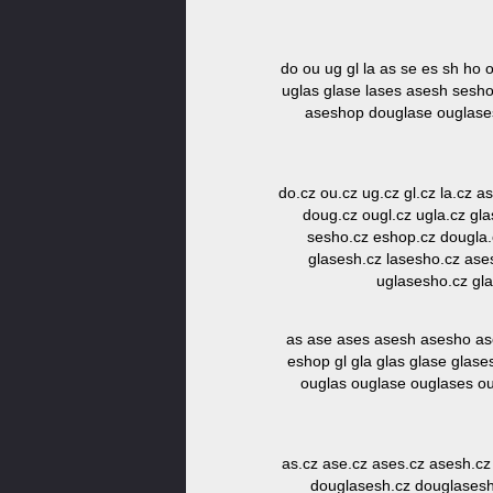
do ou ug gl la as se es sh ho
uglas glase lases asesh sesh
aseshop douglase ouglase
do.cz ou.cz ug.cz gl.cz la.cz a
doug.cz ougl.cz ugla.cz gla
sesho.cz eshop.cz dougla.
glasesh.cz lasesho.cz ase
uglasesho.cz gl
as ase ases asesh asesho as
eshop gl gla glas glase glas
ouglas ouglase ouglases o
as.cz ase.cz ases.cz asesh.cz
douglasesh.cz douglasesho