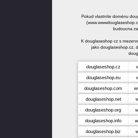
Pokud vlastníte doménu dou
(www.wwwdouglaseshop.cz)
budoucna zar
K douglaseshop cz s mezerou
jako douglaseshop.cz, 
doug
douglaseshop.cz
douglaseshop.eu
douglaseshop.com
w
douglaseshop.net
w
douglaseshop.org
w
douglaseshop.info
w
douglaseshop.biz
w