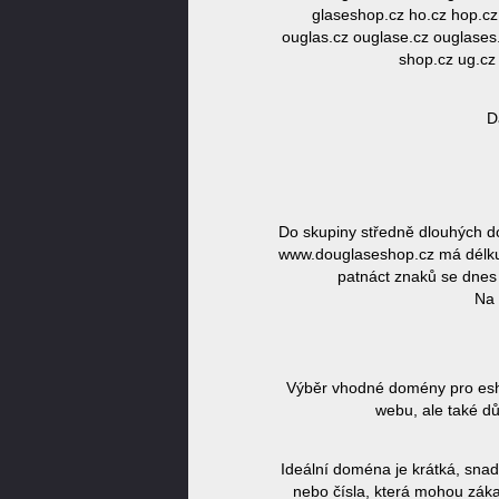
glaseshop.cz ho.cz hop.cz 
ouglas.cz ouglase.cz ouglases
shop.cz ug.cz
D
Do skupiny středně dlouhých 
www.douglaseshop.cz má délku 1
patnáct znaků se dnes 
Na 
Výběr vhodné domény pro eshop
webu, ale také dů
Ideální doména je krátká, snad
nebo čísla, která mohou záka