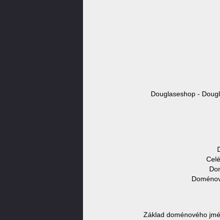
Douglaseshop - Dougl
Celé
Dom
Doménové
Základ doménového jmén