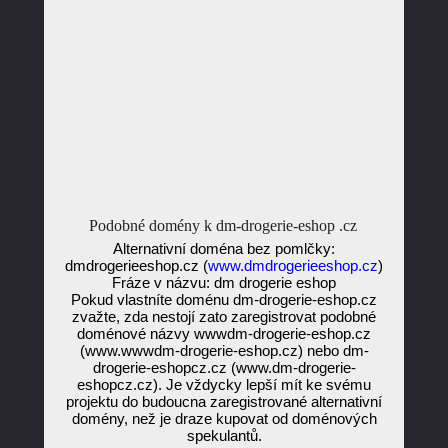
Podobné domény k dm-drogerie-eshop .cz
Alternativní doména bez pomlčky:
dmdrogerieeshop.cz (
www.dmdrogerieeshop.cz
)
Fráze v názvu: dm drogerie eshop
Pokud vlastníte doménu dm-drogerie-eshop.cz
zvažte, zda nestojí zato zaregistrovat podobné
doménové názvy wwwdm-drogerie-eshop.cz
(www.wwwdm-drogerie-eshop.cz) nebo dm-
drogerie-eshopcz.cz (www.dm-drogerie-
eshopcz.cz). Je vždycky lepší mít ke svému
projektu do budoucna zaregistrované alternativní
domény, než je draze kupovat od doménových
spekulantů.