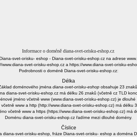
Informace o doméně diana-svet-orisku-eshop.cz
 Diana-svet-orisku- eshop - Diana-svet-orisku-eshop.cz na adrese www.
://www.diana-svet-orisku-eshop.cz a https://www.diana-svet-orisku-esho
Podrobnosti o doméně Diana-svet-orisku-eshop.cz:
Délka
Základ doménového jména
diana-svet-orisku-eshop
obsahuje 23 znaků
a diana-svet-orisku-eshop.cz má délku 26 znaků (včetně cz TLD konc
énové jméno včetně www (www.diana-svet-orisku-eshop.cz) je dlouhé 
četně www a http (http://www.diana-svet-orisku-eshop.cz) má délku 
o včetně www a https (https://www.diana-svet-orisku-eshop.cz) má d
Doménu diana-svet-orisku-eshop.cz řadíme mezi dlouhé domény.
Číslice
diana-svet-orisku-eshop, fráze Diana-svet-orisku- eshop a doména Di