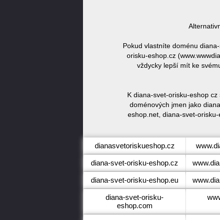
Alternati
Pokud vlastníte doménu diana-
orisku-eshop.cz (www.wwwdian
vždycky lepší mít ke svém
K diana-svet-orisku-eshop cz 
doménových jmen jako diana-
eshop.net, diana-svet-orisku-
dianasvetoriskueshop.cz
www.di
diana-svet-orisku-eshop.cz
www.dia
diana-svet-orisku-eshop.eu
www.dia
diana-svet-orisku-
www
eshop.com