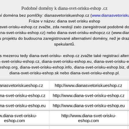
Podobné domény k diana-svet-orisku-eshop .cz
vní doména bez pomlčky: dianasvetoriskueshop.cz (
www.dianasvetorisk
Fráze v názvu: diana svet orisku eshop
svet-orisku-eshop.cz zvažte, zda nestojí zato zaregistrovat podobné
a-svet-orisku-eshop.cz) nebo diana-svet-orisku-eshopcz.cz (www.dian
u projektu do budoucna zaregistrované alternativní domény, než je d
spekulantů.
s mezerou tedy diana-svet-orisku- eshop.cz zvažte také registraci al
svet-orisku-eshop.cz, diana-svet-orisku-eshop.eu, diana-svet-orisku-e
eshop.org, diana-svet-orisku-eshop.info, diana-svet-orisku-eshop.biz,
diana-svet-orisku-eshop.sk nebo diana-svet-orisku-eshop.pl.
anasvetoriskueshop.cz
http://www.dianasvetoriskueshop.cz
na-svet-orisku-eshop.cz
http://www.diana-svet-orisku-eshop.cz
na-svet-orisku-eshop.eu
http://www.diana-svet-orisku-eshop.eu
.diana-svet-orisku-
http://www.diana-svet-orisku-
eshop.com
eshop.com