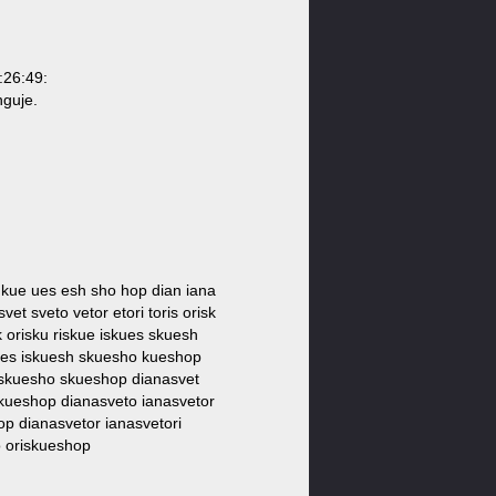
:26:49:
nguje.
sku kue ues esh sho hop dian iana
et sveto vetor etori toris orisk
 orisku riskue iskues skuesh
skues iskuesh skuesho kueshop
h iskuesho skueshop dianasvet
iskueshop dianasveto ianasvetor
op dianasvetor ianasvetori
o oriskueshop