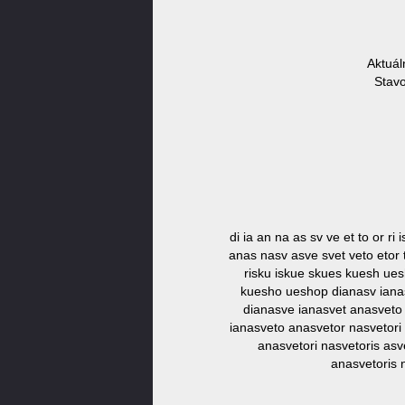
Aktuál
Stavo
di ia an na as sv ve et to or ri
anas nasv asve svet veto etor t
risku iskue skues kuesh ues
kuesho ueshop dianasv ianasv
dianasve ianasvet anasveto n
ianasveto anasvetor nasvetori 
anasvetori nasvetoris asv
anasvetoris 