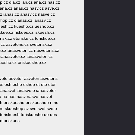
 op.cz dia.cz ian.cz ana.cz nas.cz
z iana.cz anas.cz nasv.cz asve.cz
.cz ianas.cz anasv.cz nasve.cz
eshop.cz dianas.cz ianasv.cz
skuesh.cz kuesho.cz ueshop.cz
iskue.cz riskues.cz iskuesh.cz
isk.cz etorisku.cz toriskue.cz
cz asvetoris.cz svetorisk.cz
.cz anasvetori.cz nasvetoris.cz
ianasvetor.cz ianasvetori.cz
skuesho.cz oriskueshop.cz
to asvetor asvetori asvetoris
es esh esho eshop et eto etor
 ianasvet ianasveto ianasvetor
op na nas nasv nasve nasvet
h oriskuesho oriskueshop ri ris
sho skueshop sv sve svet sveto
es toriskuesh toriskuesho ue ues
vetoriskues