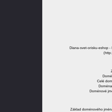
Diana-svet-orisku-eshop -
(http
Domén
Celé dom
Doména v
Doménové jmén
Základ doménového jména 