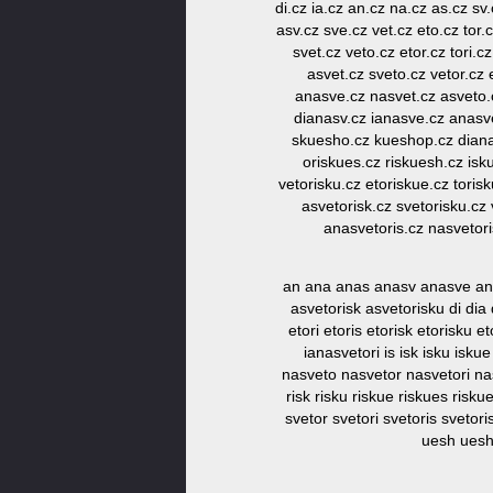
di.cz ia.cz an.cz na.cz as.cz sv.
asv.cz sve.cz vet.cz eto.cz tor.
svet.cz veto.cz etor.cz tori.
asvet.cz sveto.cz vetor.cz 
anasve.cz nasvet.cz asveto.c
dianasv.cz ianasve.cz anasvet
skuesho.cz kueshop.cz dianasv
oriskues.cz riskuesh.cz isk
vetorisku.cz etoriskue.cz tori
asvetorisk.cz svetorisku.cz
anasvetoris.cz nasvetori
an ana anas anasv anasve ana
asvetorisk asvetorisku di di
etori etoris etorisk etorisku
ianasvetori is isk isku is
nasveto nasvetor nasvetori nas
risk risku riskue riskues ris
svetor svetori svetoris svetori
uesh uesho