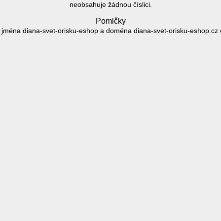
neobsahuje žádnou číslici.
Pomlčky
ména diana-svet-orisku-eshop a doména diana-svet-orisku-eshop.cz 