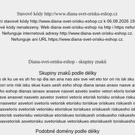
Stavové kódy http://www.diana-svet-orisku-eshop.cz
ní stavové kódy http://www.diana-svet-orisku-eshop.cz k 06.08.2026 19
vé kódy nenalezeny. Web diana-svet-orisku-eshop na http i https nefu
Nefunguje internetová adresy http://www.diana-svet-orisku-eshop.cz.
Nefunguje ani URL https://www.diana-svet-orisku-eshop.cz.
Diana-svet-orisku-eshop - skupiny znaků
Skupiny znaků podle délky
 is sk ku ue es sh ho op dia ian ana nas asv sve vet eto tor ori ris isk 
ori oris risk isku skue kues uesh esho shop diana ianas anasv nasve asv
ho eshop dianas ianasv anasve nasvet asveto svetor vetori etoris torisk
e anasvet nasveto asvetor svetori vetoris etorisk torisku oriskue ri
asvetor asvetori svetoris vetorisk etorisku toriskue oriskues riskues
asvetoris svetorisk vetorisku etoriskue toriskues oriskuesh riskuesho 
etorisk svetorisku vetoriskue etoriskues toriskuesh oriskuesho riskuesh
nasvetorisk asvetorisku svetoriskue vetoriskues etoriskuesh toriskuesh
Podobné domény podle délky