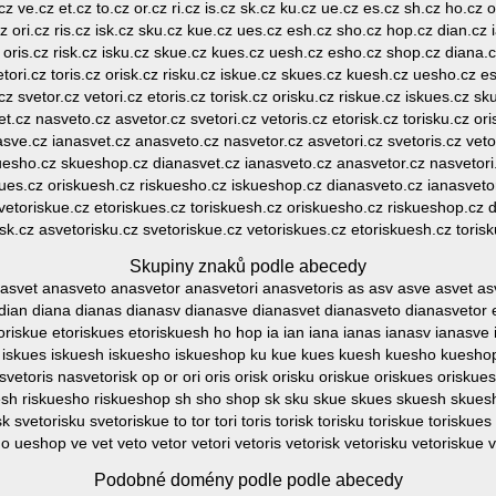
cz ve.cz et.cz to.cz or.cz ri.cz is.cz sk.cz ku.cz ue.cz es.cz sh.cz ho.cz
cz ori.cz ris.cz isk.cz sku.cz kue.cz ues.cz esh.cz sho.cz hop.cz dian.c
cz oris.cz risk.cz isku.cz skue.cz kues.cz uesh.cz esho.cz shop.cz diana
etori.cz toris.cz orisk.cz risku.cz iskue.cz skues.cz kuesh.cz uesho.cz 
z svetor.cz vetori.cz etoris.cz torisk.cz orisku.cz riskue.cz iskues.cz 
.cz nasveto.cz asvetor.cz svetori.cz vetoris.cz etorisk.cz torisku.cz or
e.cz ianasvet.cz anasveto.cz nasvetor.cz asvetori.cz svetoris.cz vetor
uesho.cz skueshop.cz dianasvet.cz ianasveto.cz anasvetor.cz nasvetori.
skues.cz oriskuesh.cz riskuesho.cz iskueshop.cz dianasveto.cz ianasvetor
 vetoriskue.cz etoriskues.cz toriskuesh.cz oriskuesho.cz riskueshop.cz d
sk.cz asvetorisku.cz svetoriskue.cz vetoriskues.cz etoriskuesh.cz tori
Skupiny znaků podle abecedy
svet anasveto anasvetor anasvetori anasvetoris as asv asve asvet asve
a dian diana dianas dianasv dianasve dianasvet dianasveto dianasvetor 
 etoriskue etoriskues etoriskuesh ho hop ia ian iana ianas ianasv ianasve
kue iskues iskuesh iskuesho iskueshop ku kue kues kuesh kuesho kuesh
vetoris nasvetorisk op or ori oris orisk orisku oriskue oriskues oriskues
kuesh riskuesho riskueshop sh sho shop sk sku skue skues skuesh skue
sk svetorisku svetoriskue to tor tori toris torisk torisku toriskue torisku
 ueshop ve vet veto vetor vetori vetoris vetorisk vetorisku vetoriskue 
Podobné domény podle podle abecedy