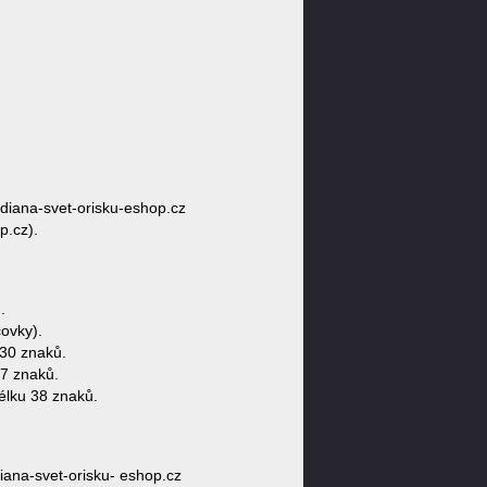
diana-svet-orisku-eshop.cz
p.cz).
.
ovky).
30 znaků.
37 znaků.
élku 38 znaků.
ana-svet-orisku- eshop.cz