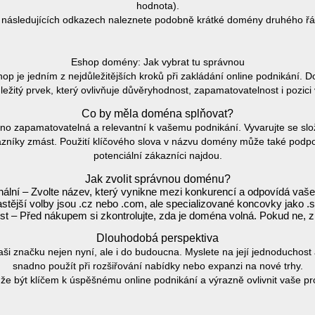
hodnota).
 následujících odkazech naleznete podobně krátké domény druhého řá
Eshop domény: Jak vybrat tu správnou
 je jedním z nejdůležitějších kroků při zakládání online podnikání.
ležitý prvek, který ovlivňuje důvěryhodnost, zapamatovatelnost i pozici
Co by měla doména splňovat?
no zapamatovatelná a relevantní k vašemu podnikání. Vyvarujte se slo
zníky zmást. Použití klíčového slova v názvu domény může také podpoř
potenciální zákazníci najdou.
Jak zvolit správnou doménu?
inální – Zvolte název, který vynikne mezi konkurencí a odpovídá vaš
tější volby jsou .cz nebo .com, ale specializované koncovky jako .s
t – Před nákupem si zkontrolujte, zda je doména volná. Pokud ne, zk
Dlouhodobá perspektiva
i značku nejen nyní, ale i do budoucna. Myslete na její jednoduchost a
snadno použít při rozšiřování nabídky nebo expanzi na nové trhy.
 být klíčem k úspěšnému online podnikání a výrazně ovlivnit vaše pro