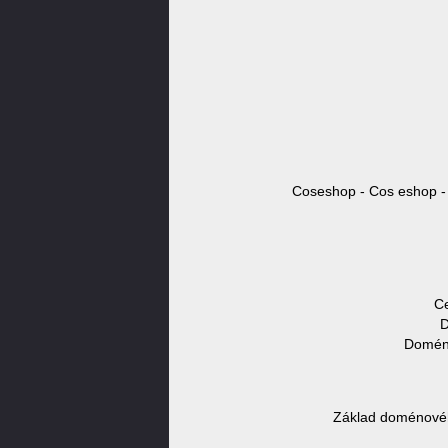
Coseshop - Cos eshop - 
Ce
D
Doméno
Základ doménovéh