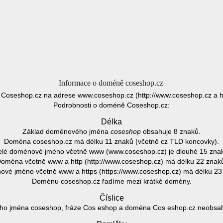
Informace o doméně coseshop.cz
Coseshop.cz na adrese www.coseshop.cz (http://www.coseshop.cz a h
Podrobnosti o doméně Coseshop.cz:
Délka
Základ doménového jména
coseshop
obsahuje 8 znaků.
Doména coseshop.cz má délku 11 znaků (včetně cz TLD koncovky).
lé doménové jméno včetně www (www.coseshop.cz) je dlouhé 15 zna
oména včetně www a http (http://www.coseshop.cz) má délku 22 znak
vé jméno včetně www a https (https://www.coseshop.cz) má délku 23
Doménu coseshop.cz řadíme mezi krátké domény.
Číslice
o jména coseshop, fráze Cos eshop a doména Cos eshop.cz neobsahuj