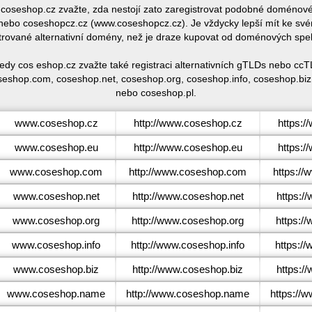
 coseshop.cz zvažte, zda nestojí zato zaregistrovat podobné doméno
bo coseshopcz.cz (www.coseshopcz.cz). Je vždycky lepší mít ke sv
trované alternativní domény, než je draze kupovat od doménových spe
edy cos eshop.cz zvažte také registraci alternativních gTLDs nebo c
seshop.com, coseshop.net, coseshop.org, coseshop.info, coseshop.bi
nebo coseshop.pl.
www.coseshop.cz
http://www.coseshop.cz
https:
www.coseshop.eu
http://www.coseshop.eu
https:
www.coseshop.com
http://www.coseshop.com
https:/
www.coseshop.net
http://www.coseshop.net
https:/
www.coseshop.org
http://www.coseshop.org
https:/
www.coseshop.info
http://www.coseshop.info
https:/
www.coseshop.biz
http://www.coseshop.biz
https:/
www.coseshop.name
http://www.coseshop.name
https://