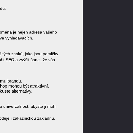
du:
 Doména je nejen adresa vašeho
 ve vyhledávačích.
žitých znaků, jako jsou pomlčky
it SEO a zvýšit šanci, že vás
emu brandu.
hop mohou být atraktivní.
uste alternativy.
 univerzálnost, abyste ji mohli
deje i zákaznickou základnu.