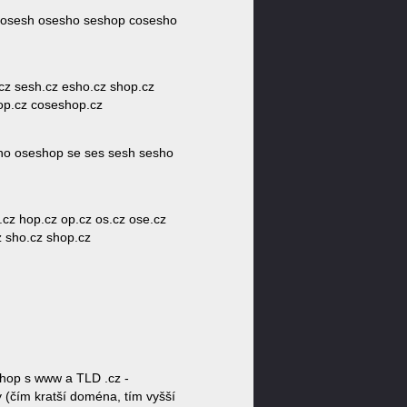
 cosesh osesho seshop cosesho
.cz sesh.cz esho.cz shop.cz
op.cz coseshop.cz
ho oseshop se ses sesh sesho
cz hop.cz op.cz os.cz ose.cz
z sho.cz shop.cz
hop s www a TLD .cz -
 (čím kratší doména, tím vyšší