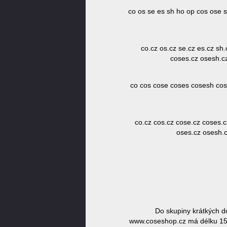
co os se es sh ho op cos ose
co.cz os.cz se.cz es.cz sh
coses.cz osesh.c
co cos cose coses cosesh co
co.cz cos.cz cose.cz coses.
oses.cz osesh.c
Do skupiny krátkých 
www.coseshop.cz má délku 15 z