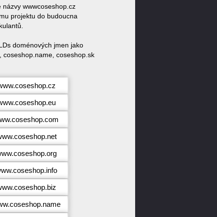
vé názvy wwwcoseshop.cz
ému projektu do budoucna
kulantů.
cTLDs doménových jmen jako
z, coseshop.name, coseshop.sk
//www.coseshop.cz
//www.coseshop.eu
/www.coseshop.com
/www.coseshop.net
/www.coseshop.org
/www.coseshop.info
/www.coseshop.biz
www.coseshop.name