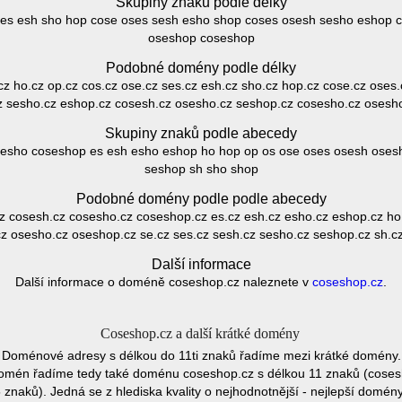
Skupiny znaků podle délky
 ses esh sho hop cose oses sesh esho shop coses osesh sesho eshop
oseshop coseshop
Podobné domény podle délky
.cz ho.cz op.cz cos.cz ose.cz ses.cz esh.cz sho.cz hop.cz cose.cz oses
z sesho.cz eshop.cz cosesh.cz osesho.cz seshop.cz cosesho.cz osesh
Skupiny znaků podle abecedy
sesho coseshop es esh esho eshop ho hop op os ose oses osesh oses
seshop sh sho shop
Podobné domény podle podle abecedy
cz cosesh.cz cosesho.cz coseshop.cz es.cz esh.cz esho.cz eshop.cz ho.
z osesho.cz oseshop.cz se.cz ses.cz sesh.cz sesho.cz seshop.cz sh.c
Další informace
Další informace o doméně coseshop.cz naleznete v
coseshop.cz
.
Coseshop.cz a další krátké domény
Doménové adresy s délkou do 11ti znaků řadíme mezi krátké domény.
domén řadíme tedy také doménu coseshop.cz s délkou 11 znaků (coses
naků). Jedná se z hlediska kvality o nejhodnotnější - nejlepší domény