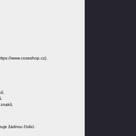
ttps://www.coseshop.cz).
ků.
ů.
 znaků.
e žádnou číslici.