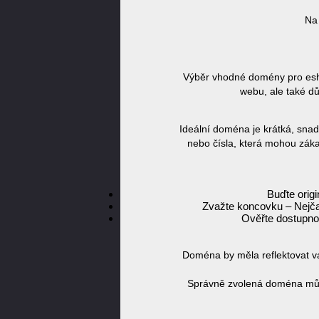
Na
Výběr vhodné domény pro eshop
webu, ale také dů
Ideální doména je krátká, snad
nebo čísla, která mohou záka
Buďte orig
Zvažte koncovku – Nejčas
Ověřte dostupnos
Doména by měla reflektovat vaš
Správně zvolená doména může