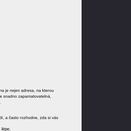
a je nejen adresa, na kterou
á je snadno zapamatovatelná,
.
dí, a často rozhodne, zda si vás
 lépe.