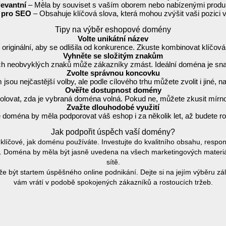
levantní
– Měla by souviset s vaším oborem nebo nabízenými produ
 pro SEO
– Obsahuje klíčová slova, která mohou zvýšit vaši pozici 
Tipy na výběr eshopové domény
Volte unikátní název
riginální, aby se odlišila od konkurence. Zkuste kombinovat klíčová 
Vyhněte se složitým znakům
ných neobvyklých znaků může zákazníky zmást. Ideální doména je sna
Zvolte správnou koncovku
jsou nejčastější volby, ale podle cílového trhu můžete zvolit i jiné, n
Ověřte dostupnost domény
trolovat, zda je vybraná doména volná. Pokud ne, můžete zkusit mír
Zvažte dlouhodobé využití
e doména by měla podporovat váš eshop i za několik let, až budete ro
Jak podpořit úspěch vaší domény?
líčové, jak doménu používáte. Investujte do kvalitního obsahu, respon
. Doména by měla být jasně uvedena na všech marketingových materiále
sítě.
ýt startem úspěšného online podnikání. Dejte si na jejím výběru zálež
vám vrátí v podobě spokojených zákazníků a rostoucích tržeb.