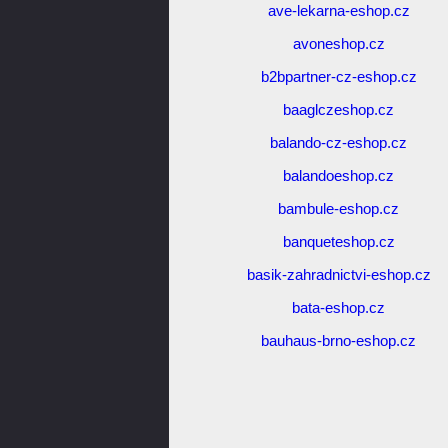
ave-lekarna-eshop.cz
avoneshop.cz
b2bpartner-cz-eshop.cz
baaglczeshop.cz
balando-cz-eshop.cz
balandoeshop.cz
bambule-eshop.cz
banqueteshop.cz
basik-zahradnictvi-eshop.cz
bata-eshop.cz
bauhaus-brno-eshop.cz