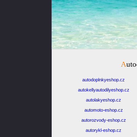
Aut
autodoplnkyeshop.cz
autokellyautodilyeshop.cz
autolakyeshop.cz
automoto-eshop.cz
autorozvody-eshop.cz
autorykl-eshop.cz