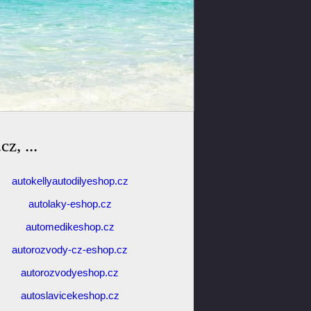
z, ...
autokellyautodilyeshop.cz
autolaky-eshop.cz
automedikeshop.cz
autorozvody-cz-eshop.cz
autorozvodyeshop.cz
autoslavicekeshop.cz