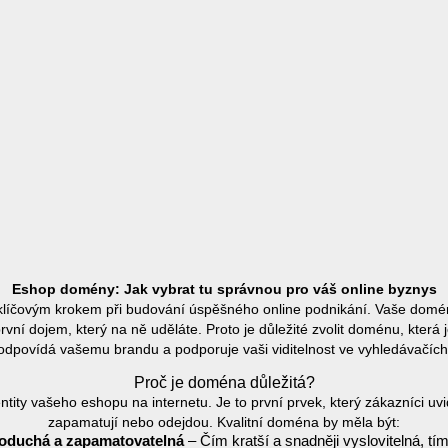
Eshop domény: Jak vybrat tu správnou pro váš online byznys
líčovým krokem při budování úspěšného online podnikání. Vaše domén
 první dojem, který na ně uděláte. Proto je důležité zvolit doménu, kter
odpovídá vašemu brandu a podporuje vaši viditelnost ve vyhledávačích
Proč je doména důležitá?
ity vašeho eshopu na internetu. Je to první prvek, který zákazníci uvi
zapamatují nebo odejdou. Kvalitní doména by měla být:
oduchá a zapamatovatelná
– Čím kratší a snadněji vyslovitelná, tím