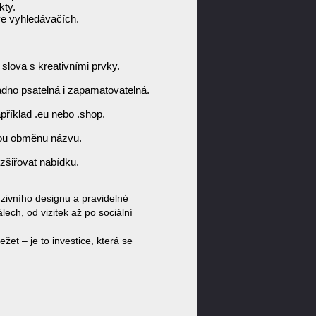
kty.
ve vyhledávačích.
slova s kreativními prvky.
dno psatelná i zapamatovatelná.
apříklad .eu nebo .shop.
nou obměnu názvu.
zšiřovat nabídku.
zivního designu a pravidelné
ch, od vizitek až po sociální
et – je to investice, která se