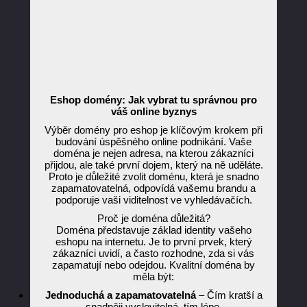
Eshop domény: Jak vybrat tu správnou pro
váš online byznys
Výběr domény pro eshop je klíčovým krokem při
budování úspěšného online podnikání. Vaše
doména je nejen adresa, na kterou zákazníci
přijdou, ale také první dojem, který na ně uděláte.
Proto je důležité zvolit doménu, která je snadno
zapamatovatelná, odpovídá vašemu brandu a
podporuje vaši viditelnost ve vyhledávačích.
Proč je doména důležitá?
Doména představuje základ identity vašeho
eshopu na internetu. Je to první prvek, který
zákazníci uvidí, a často rozhodne, zda si vás
zapamatují nebo odejdou. Kvalitní doména by
měla být:
Jednoduchá a zapamatovatelná
– Čím kratší a
snadněji vyslovitelná, tím lépe.