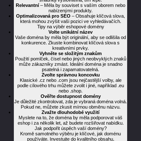
Relevantní
– Měla by souviset s vaším oborem nebo
nabízenými produkty.
Optimalizovaná pro SEO
– Obsahuje klíčová slova,
která mohou zvýšit vaši pozici ve vyhledávačích.
Tipy na výběr eshopové domény
Volte unikátní název
Vaše doména by měla být originální, aby se odlišila od
konkurence. Zkuste kombinovat klíčová slova s
kreativními prvky.
Vyhněte se složitým znakům
Použití pomlček, čísel nebo jiných neobvyklých znaků
může zákazníky zmást. Ideální doména je snadno
psatelná i zapamatovatelná.
Zvolte správnou koncovku
Klasické .cz nebo .com jsou nejčastější volby, ale
podle cílového trhu můžete zvolit i jiné, například .eu
nebo .shop.
Ověřte dostupnost domény
Je důležité zkontrolovat, zda je vybraná doména volná.
Pokud ne, můžete zkusit mírnou obměnu názvu.
Zvažte dlouhodobé využití
Myslete na to, že doména by měla podporovat váš
eshop i za několik let, až budete rozšiřovat nabídku.
Jak podpořit úspěch vaší domény?
Kromě samotného výběru je klíčové, jak doménu
používáte. Investujte do kvalitního obsahu,