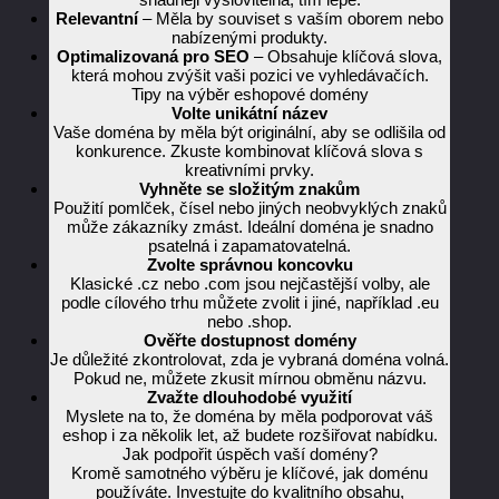
Relevantní
– Měla by souviset s vaším oborem nebo
nabízenými produkty.
Optimalizovaná pro SEO
– Obsahuje klíčová slova,
která mohou zvýšit vaši pozici ve vyhledávačích.
Tipy na výběr eshopové domény
Volte unikátní název
Vaše doména by měla být originální, aby se odlišila od
konkurence. Zkuste kombinovat klíčová slova s
kreativními prvky.
Vyhněte se složitým znakům
Použití pomlček, čísel nebo jiných neobvyklých znaků
může zákazníky zmást. Ideální doména je snadno
psatelná i zapamatovatelná.
Zvolte správnou koncovku
Klasické .cz nebo .com jsou nejčastější volby, ale
podle cílového trhu můžete zvolit i jiné, například .eu
nebo .shop.
Ověřte dostupnost domény
Je důležité zkontrolovat, zda je vybraná doména volná.
Pokud ne, můžete zkusit mírnou obměnu názvu.
Zvažte dlouhodobé využití
Myslete na to, že doména by měla podporovat váš
eshop i za několik let, až budete rozšiřovat nabídku.
Jak podpořit úspěch vaší domény?
Kromě samotného výběru je klíčové, jak doménu
používáte. Investujte do kvalitního obsahu,