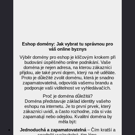
Eshop domény: Jak vybrat tu správnou pro
váš online byznys
Výběr domény pro eshop je klíčovým krokem při
budování úspěšného online podnikání. Vaše
doména je nejen adresa, na kterou zákazníci
přijdou, ale také první dojem, který na ně uděláte.
Proto je důležité zvolit doménu, která je snadno
zapamatovatelná, odpovídá vašemu brandu a
podporuje vaši viditelnost ve vyhledávačích.
Proč je doména důležitá?
Doména představuje základ identity vašeho
eshopu na internetu. Je to první prvek, který
zákazníci uvidí, a často rozhodne, zda si vás
zapamatují nebo odejdou. Kvalitní doména by
měla být:
Jednoduchá a zapamatovatelná
– Čím kratší a
snadněji vyslovitelná, tím lépe.