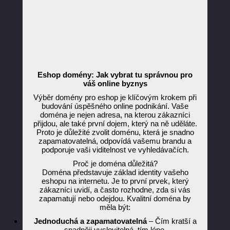
Eshop domény: Jak vybrat tu správnou pro
váš online byznys
Výběr domény pro eshop je klíčovým krokem při
budování úspěšného online podnikání. Vaše
doména je nejen adresa, na kterou zákazníci
přijdou, ale také první dojem, který na ně uděláte.
Proto je důležité zvolit doménu, která je snadno
zapamatovatelná, odpovídá vašemu brandu a
podporuje vaši viditelnost ve vyhledávačích.
Proč je doména důležitá?
Doména představuje základ identity vašeho
eshopu na internetu. Je to první prvek, který
zákazníci uvidí, a často rozhodne, zda si vás
zapamatují nebo odejdou. Kvalitní doména by
měla být:
Jednoduchá a zapamatovatelná
– Čím kratší a
snadněji vyslovitelná, tím lépe.