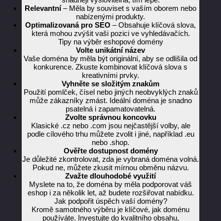
Relevantní
– Měla by souviset s vaším oborem nebo
nabízenými produkty.
Optimalizovaná pro SEO
– Obsahuje klíčová slova,
která mohou zvýšit vaši pozici ve vyhledávačích.
Tipy na výběr eshopové domény
Volte unikátní název
Vaše doména by měla být originální, aby se odlišila od
konkurence. Zkuste kombinovat klíčová slova s
kreativními prvky.
Vyhněte se složitým znakům
Použití pomlček, čísel nebo jiných neobvyklých znaků
může zákazníky zmást. Ideální doména je snadno
psatelná i zapamatovatelná.
Zvolte správnou koncovku
Klasické .cz nebo .com jsou nejčastější volby, ale
podle cílového trhu můžete zvolit i jiné, například .eu
nebo .shop.
Ověřte dostupnost domény
Je důležité zkontrolovat, zda je vybraná doména volná.
Pokud ne, můžete zkusit mírnou obměnu názvu.
Zvažte dlouhodobé využití
Myslete na to, že doména by měla podporovat váš
eshop i za několik let, až budete rozšiřovat nabídku.
Jak podpořit úspěch vaší domény?
Kromě samotného výběru je klíčové, jak doménu
používáte. Investujte do kvalitního obsahu,